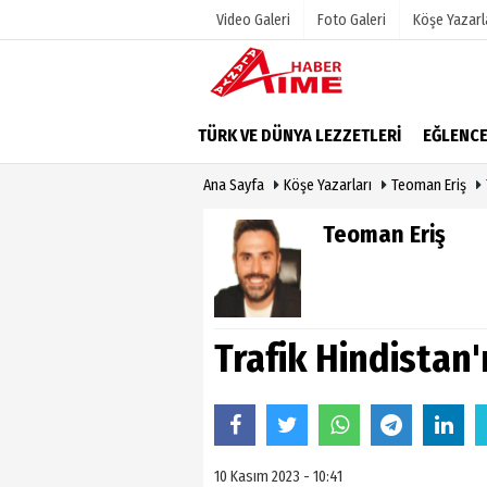
Video Galeri
Foto Galeri
Köşe Yazarl
Üye Paneli
Hava Duru
TÜRK VE DÜNYA LEZZETLERİ
EĞLENC
Haber Arşivi
Gazete Man
Ana Sayfa
Köşe Yazarları
Teoman Eriş
Dergi Arşivi
Anketler
Günün Haberleri
Biyografile
Teoman Eriş
Trafik Hindistan'
10 Kasım 2023 - 10:41