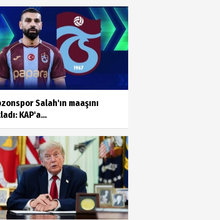
Ayşenur Dere
Türk Hukukunda Cinsiyet
Değiştirme
Merve Savıcı
MUCİZEYE GEREK YOK, SAĞLIKLI
BESLENMEK ASLINDA ÇOK
bzonspor Salah'ın maaşını
KOLAY!
ladı: KAP'a...
Murat Kayacan
NEDEN GAYRİMENKUL
DANIŞMANLIK HİZMETİ
ALMALIYIZ?
Mustafa Topal
VİCDANLARIMIZ KİRLENMESİN