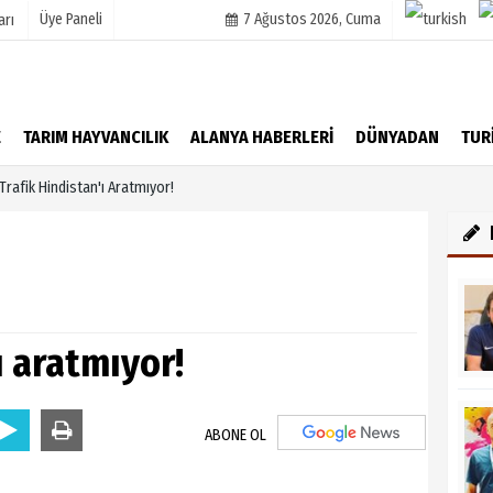
Üye Paneli
7 Ağustos 2026, Cuma
arı
mu
Köşe Yazarları
E
TARIM HAYVANCILIK
ALANYA HABERLERİ
DÜNYADAN
TUR
şetleri
Video Galeri
Trafik Hindistan'ı Aratmıyor!
Foto Galeri
r
ı aratmıyor!
ABONE OL