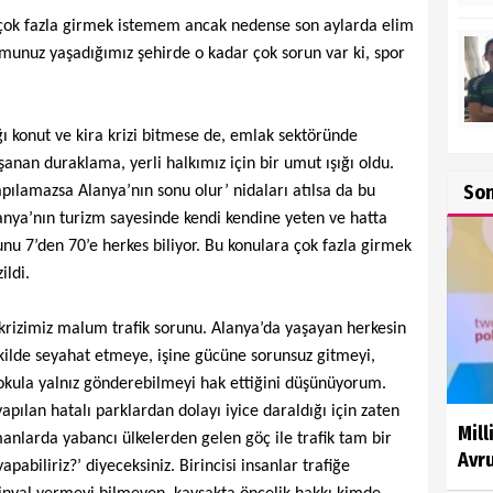
a çok fazla girmek istemem ancak nedense son aylarda elim
munuz yaşadığımız şehirde o kadar çok sorun var ki, spor
ı konut ve kira krizi bitmese de, emlak sektöründe
anan duraklama, yerli halkımız için bir umut ışığı oldu.
So
pılamazsa Alanya’nın sonu olur’ nidaları atılsa da bu
anya’nın turizm sayesinde kendi kendine yeten ve hatta
unu 7’den 70’e herkes biliyor. Bu konulara çok fazla girmek
ildi.
krizimiz malum trafik sorunu. Alanya’da yaşayan herkesin
ekilde seyahat etmeye, işine gücüne sorunsuz gitmeyi,
okula yalnız gönderebilmeyi hak ettiğini düşünüyorum.
yapılan hatalı parklardan dolayı iyice daraldığı için zaten
Mill
anlarda yabancı ülkelerden gelen göç ile trafik tam bir
Avru
abiliriz?’ diyeceksiniz. Birincisi insanlar trafiğe