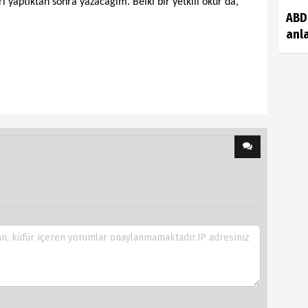
ri yaptıktan sonra yazacağım. Belki bir yetkili okur da,
ABD 
anla