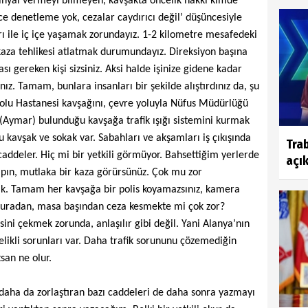
. Sinyal vermeyi bilmeyen, kavşakta öncelik hakkı kimde
ince denetleme yok, cezalar caydırıcı değil’ düşüncesiyle
rı ile iç içe yaşamak zorundayız. 1-2 kilometre mesafedeki
 kaza tehlikesi atlatmak durumundayız. Direksiyon başına
sı gereken kişi sizsiniz. Aksi halde işinize gidene kadar
z. Tamam, bunlara insanları bir şekilde alıştırdınız da, şu
olu Hastanesi kavşağını, çevre yoluyla Nüfus Müdürlüğü
(Aymar) bulunduğu kavşağa trafik ışığı sistemini kurmak
 kavşak ve sokak var. Sabahları ve akşamları iş çıkışında
Tra
caddeler. Hiç mi bir yetkili görmüyor. Bahsettiğim yerlerde
açık
yapın, mutlaka bir kaza görürsünüz. Çok mu zor
mak. Tamam her kavşağa bir polis koyamazsınız, kamera
buradan, masa başından ceza kesmekte mi çok zor?
sini çekmek zorunda, anlaşılır gibi değil. Yani Alanya’nın
likli sorunları var. Daha trafik sorununu çözemediğin
san ne olur.
 daha da zorlaştıran bazı caddeleri de daha sonra yazmayı