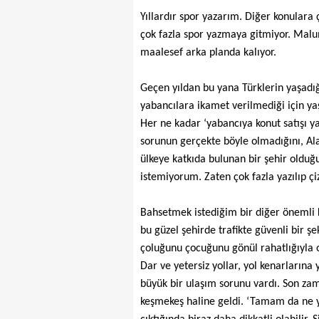
Yıllardır spor yazarım. Diğer konular
çok fazla spor yazmaya gitmiyor. Malu
maalesef arka planda kalıyor.
Geçen yıldan bu yana Türklerin yaşadığ
yabancılara ikamet verilmediği için yaş
Her ne kadar ‘yabancıya konut satışı ya
sorunun gerçekte böyle olmadığını, Al
ülkeye katkıda bulunan bir şehir olduğ
istemiyorum. Zaten çok fazla yazılıp çiz
Bahsetmek istediğim bir diğer önemli 
bu güzel şehirde trafikte güvenli bir ş
çoluğunu çocuğunu gönül rahatlığıyla 
Dar ve yetersiz yollar, yol kenarlarına 
büyük bir ulaşım sorunu vardı. Son zam
keşmekeş haline geldi. ‘Tamam da ne yap