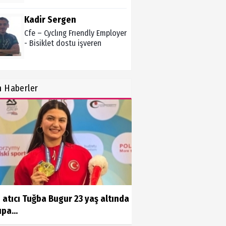
Kadir Sergen
Cfe – Cyclıng Frıendly Employer
- Bisiklet dostu işveren
Zekiye Akgün
n
Haberler
Ocak 2021 Aylık Burç Yorumu
Şükrü Boz
Ölüm ve Sonrası - "Herşeyi
Yaratan Allah'tır"
Sibel Şen
i atıcı Tuğba Bugur 23 yaş altında
Çocuklara ölüm nasıl anlatılır?
pa...