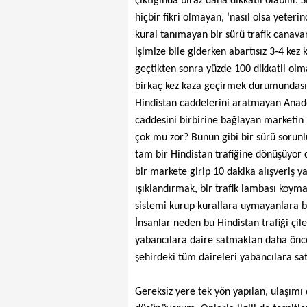
çıktığında biraz daha dikkatli olabilir
hiçbir fikri olmayan, ‘nasıl olsa yeter
kural tanımayan bir sürü trafik canava
işimize bile giderken abartısız 3-4 kez
geçtikten sonra yüzde 100 dikkatli olma
birkaç kez kaza geçirmek durumundasını
Hindistan caddelerini aratmayan Anad
caddesini birbirine bağlayan marketin 
çok mu zor? Bunun gibi bir sürü sorunlu
tam bir Hindistan trafiğine dönüşüyor 
bir markete girip 10 dakika alışveriş 
ışıklandırmak, bir trafik lambası koy
sistemi kurup kurallara uymayanlara 
İnsanlar neden bu Hindistan trafiği çile
yabancılara daire satmaktan daha önce
şehirdeki tüm daireleri yabancılara sat
Gereksiz yere tek yön yapılan, ulaşımı