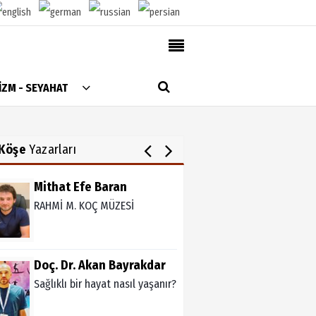
Ali Şanlı
Skolyoz
AlanyaTime TV
İZM - SEYAHAT
Moovit
Julia Alaettinoglu
Alanya-Gazipaşa & Antalya Canlı Uçak Seyir
TULPENZEİT İN ALANYA
Takip
Köşe
Yazarları
Künye
Mithat Efe Baran
RAHMİ M. KOÇ MÜZESİ
Doç. Dr. Akan Bayrakdar
Sağlıklı bir hayat nasıl yaşanır?