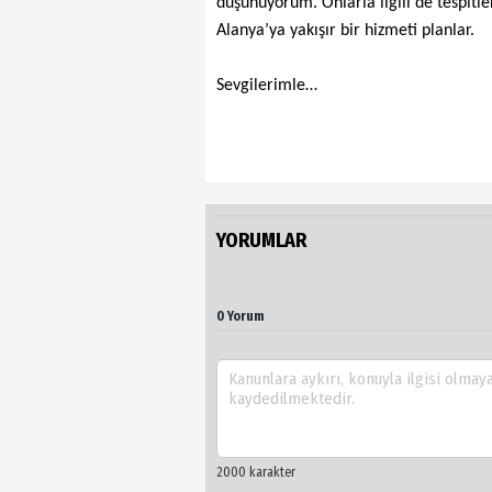
düşünüyorum. Onlarla ilgili de tespitle
Alanya’ya yakışır bir hizmeti planlar.
Sevgilerimle…
YORUMLAR
0 Yorum