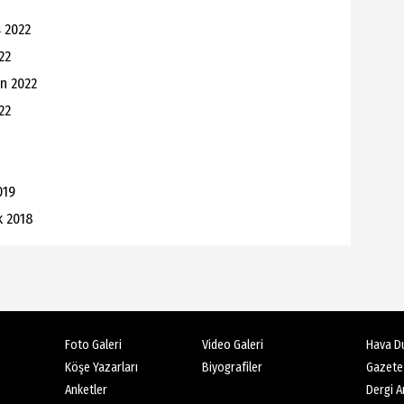
s 2022
22
an 2022
22
019
k 2018
Foto Galeri
Video Galeri
Hava D
Köşe Yazarları
Biyografiler
Gazete
Anketler
Dergi Ar