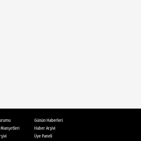
Melis Tarhan
Günümüz Trendi; Fonksiyonel
Beslenme Ve Bio-Regülasyon
Maryam Mamdouh
SUDOKU NEDİR?
Hayri Yenialp
SAHİL İNSANI...
Dürdane Sönmez
PROBİYOTİK
urumu
Günün Haberleri
 Manşetleri
Haber Arşivi
şivi
Üye Paneli