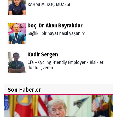
RAHMİ M. KOÇ MÜZESİ
Doç. Dr. Akan Bayrakdar
Sağlıklı bir hayat nasıl yaşanır?
Kadir Sergen
Cfe – Cyclıng Frıendly Employer - Bisiklet
dostu işveren
Zekiye Akgün
Son
Haberler
Ocak 2021 Aylık Burç Yorumu
Şükrü Boz