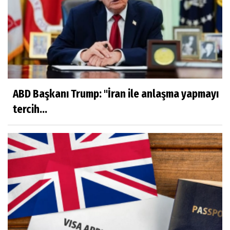
Ölüm ve Sonrası - "Herşeyi Yaratan
Allah'tır"
Sibel Şen
Çocuklara ölüm nasıl anlatılır?
ABD Başkanı Trump: "İran ile anlaşma yapmayı
Ayşenur Dere
tercih...
Türk Hukukunda Cinsiyet Değiştirme
Merve Savıcı
MUCİZEYE GEREK YOK, SAĞLIKLI
BESLENMEK ASLINDA ÇOK KOLAY!
Murat Kayacan