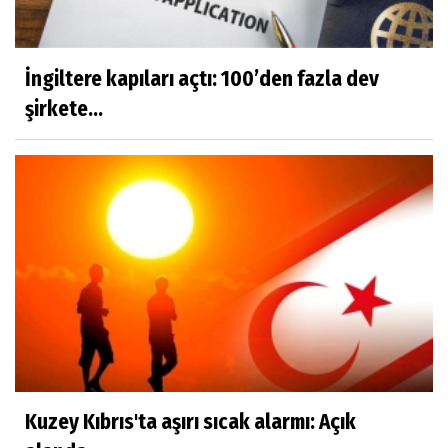
NEDEN GAYRİMENKUL DANIŞMANLIK
HİZMETİ ALMALIYIZ?
İngiltere kapıları açtı: 100’den fazla dev
Mustafa Topal
şirkete...
VİCDANLARIMIZ KİRLENMESİN
Mustafa Şahin
DEĞERLERİMİZ
Saadet Gül Göksu
TARİFİ NE MÜMKÜN, YÜREKLİ AŞKLARA….
Kuzey Kıbrıs'ta aşırı sıcak alarmı: Açık
Oğuz Korum