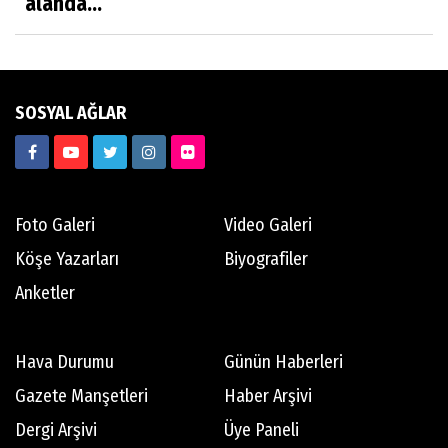
alanda...
'BEN TİLLO KUŞUNUN YAVRUSUYUM'
Sanem Zorlutuna
SOSYAL AĞLAR
SÖZ BÜYÜDÜR
Savaşkan İlmak
Foto Galeri
Video Galeri
Motorcunun Yol Notları
Köşe Yazarları
Biyografiler
Anketler
Teoman Matlum
Yıl 2023 Küresel ekonominin geleceği
Hava Durumu
Günün Haberleri
Gazete Manşetleri
Haber Arşivi
Teoman Eriş
Dergi Arşivi
Üye Paneli