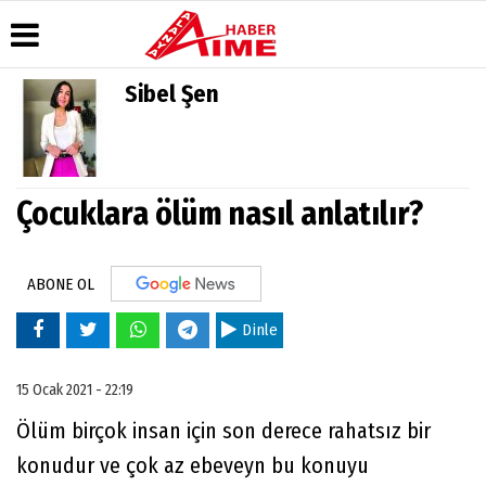
Sibel Şen
Üye Paneli
Hava
Köşe
AlanyaTime
Durumu
Yazarları
TV
Haber
Arşivi
Gazete
Video
Moovit
Manşetleri
Galeri
Çocuklara ölüm nasıl anlatılır?
Dergi
Alanya-
Arşivi
Anketler
Foto
Gazipaşa
Galeri
& Antalya
Günün
Biyografiler
Canlı Uçak
Haberleri
ABONE OL
Seyir
Takip
Dinle
Künye
15 Ocak 2021 - 22:19
Ölüm birçok insan için son derece rahatsız bir
konudur ve çok az ebeveyn bu konuyu