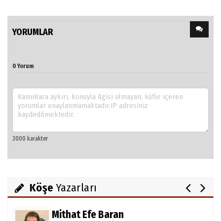
YORUMLAR
0 Yorum
Ali Şanlı
Skolyoz
Julia Alaettinoglu
TULPENZEİT İN ALANYA
Köşe
Yazarları
Mithat Efe Baran