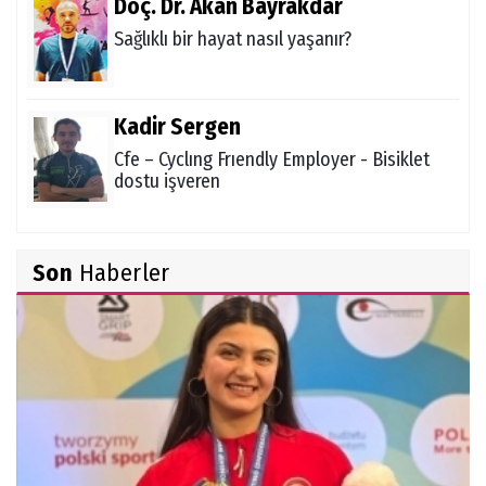
Doç. Dr. Akan Bayrakdar
Sağlıklı bir hayat nasıl yaşanır?
Kadir Sergen
Cfe – Cyclıng Frıendly Employer - Bisiklet
dostu işveren
Zekiye Akgün
Son
Haberler
Ocak 2021 Aylık Burç Yorumu
Şükrü Boz
Ölüm ve Sonrası - "Herşeyi Yaratan
Allah'tır"