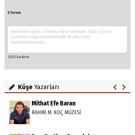
0 Yorum
Ali Şanlı
Skolyoz
Julia Alaettinoglu
TULPENZEİT İN ALANYA
Köşe
Yazarları
Mithat Efe Baran
RAHMİ M. KOÇ MÜZESİ