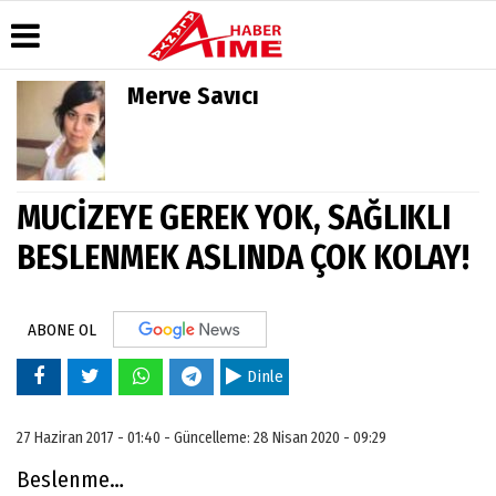
Merve Savıcı
Üye Paneli
Hava
Köşe
AlanyaTime
Durumu
Yazarları
TV
Haber
Arşivi
Gazete
Video
Moovit
Manşetleri
Galeri
MUCİZEYE GEREK YOK, SAĞLIKLI
Dergi
Alanya-
Arşivi
Anketler
Foto
Gazipaşa
BESLENMEK ASLINDA ÇOK KOLAY!
Galeri
& Antalya
Günün
Biyografiler
Canlı Uçak
Haberleri
Seyir
Takip
ABONE OL
Künye
Dinle
27 Haziran 2017 - 01:40 - Güncelleme: 28 Nisan 2020 - 09:29
Beslenme…