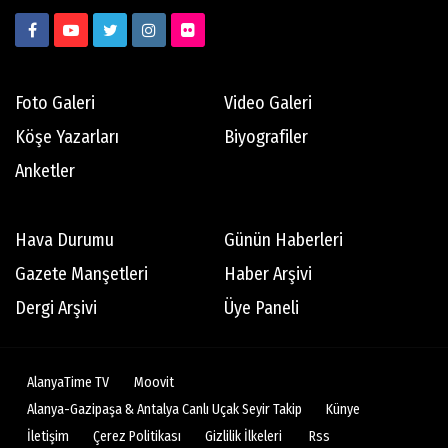
SÖZ BÜYÜDÜR
Foto Galeri
Video Galeri
Savaşkan İlmak
Motorcunun Yol Notları
Köşe Yazarları
Biyografiler
Anketler
Teoman Matlum
Hava Durumu
Günün Haberleri
Yıl 2023 Küresel ekonominin geleceği
Gazete Manşetleri
Haber Arşivi
Dergi Arşivi
Üye Paneli
Teoman Eriş
Bu da 'saksı' engeli!
AlanyaTime TV
Moovit
Alanya-Gazipaşa & Antalya Canlı Uçak Seyir Takip
Künye
Abdullah Tuncer
İletişim
Çerez Politikası
Gizlilik İlkeleri
Rss