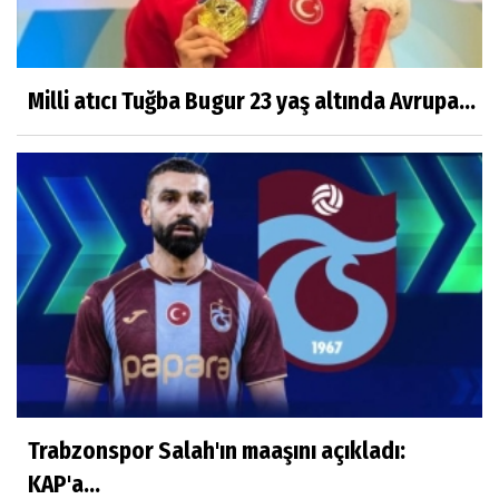
Sibel Şen
Çocuklara ölüm nasıl anlatılır?
Milli atıcı Tuğba Bugur 23 yaş altında Avrupa...
Ayşenur Dere
Türk Hukukunda Cinsiyet Değiştirme
Merve Savıcı
MUCİZEYE GEREK YOK, SAĞLIKLI
BESLENMEK ASLINDA ÇOK KOLAY!
Murat Kayacan
NEDEN GAYRİMENKUL DANIŞMANLIK
HİZMETİ ALMALIYIZ?
Trabzonspor Salah'ın maaşını açıkladı:
KAP'a...
Mustafa Topal