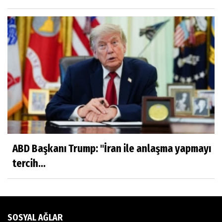
VİCDANLARIMIZ KİRLENMESİN
Mustafa Şahin
DEĞERLERİMİZ
Saadet Gül Göksu
TARİFİ NE MÜMKÜN, YÜREKLİ AŞKLARA….
ABD Başkanı Trump: "İran ile anlaşma yapmayı
tercih...
Oğuz Korum
'BEN TİLLO KUŞUNUN YAVRUSUYUM'
SOSYAL AĞLAR
Sanem Zorlutuna