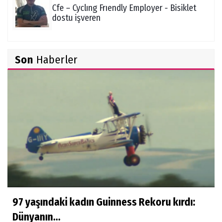
Cfe – Cyclıng Frıendly Employer - Bisiklet
dostu işveren
Zekiye Akgün
Son
Haberler
Ocak 2021 Aylık Burç Yorumu
Şükrü Boz
Ölüm ve Sonrası - "Herşeyi Yaratan
Allah'tır"
Sibel Şen
Çocuklara ölüm nasıl anlatılır?
97 yaşındaki kadın Guinness Rekoru kırdı:
Ayşenur Dere
Dünyanın...