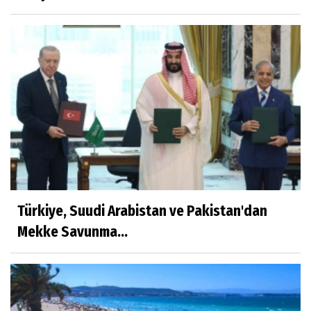
Türk Hukukunda Cinsiyet Değiştirme
Merve Savıcı
MUCİZEYE GEREK YOK, SAĞLIKLI
BESLENMEK ASLINDA ÇOK KOLAY!
Murat Kayacan
NEDEN GAYRİMENKUL DANIŞMANLIK
HİZMETİ ALMALIYIZ?
Türkiye, Suudi Arabistan ve Pakistan'dan
Mustafa Topal
Mekke Savunma...
VİCDANLARIMIZ KİRLENMESİN
Mustafa Şahin