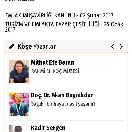
Skolyoz
EMLAK MÜŞAVİRLİĞİ KANUNU - 02 Şubat 2017
TURİZM VE EMLAKTA PAZAR ÇEŞİTLİLİĞİ - 25 Ocak
2017
Julia Alaettinoglu
TULPENZEİT İN ALANYA
Köşe
Yazarları
Mithat Efe Baran
RAHMİ M. KOÇ MÜZESİ
Doç. Dr. Akan Bayrakdar
Sağlıklı bir hayat nasıl yaşanır?
Kadir Sergen