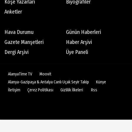
Motorcunun Yol Notları
Köşe Yazarları
Biyografiler
Anketler
Teoman Matlum
Hava Durumu
Günün Haberleri
Yıl 2023 Küresel ekonominin geleceği
Gazete Manşetleri
Haber Arşivi
Dergi Arşivi
Üye Paneli
Teoman Eriş
Bu da 'saksı' engeli!
AlanyaTime TV
Moovit
Alanya-Gazipaşa & Antalya Canlı Uçak Seyir Takip
Künye
Abdullah Tuncer
İletişim
Çerez Politikası
Gizlilik İlkeleri
Rss
ELİMİZDE BİR İRAN KALDI!
Melis Tarhan