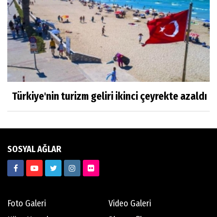
DEĞERLERİMİZ
Saadet Gül Göksu
TARİFİ NE MÜMKÜN, YÜREKLİ AŞKLARA….
Türkiye'nin turizm geliri ikinci çeyrekte azaldı
Oğuz Korum
'BEN TİLLO KUŞUNUN YAVRUSUYUM'
SOSYAL AĞLAR
Sanem Zorlutuna
SÖZ BÜYÜDÜR
Foto Galeri
Video Galeri
Savaşkan İlmak