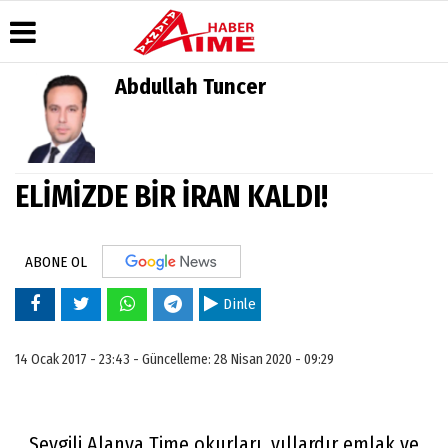
Abdullah Tuncer
Üye Paneli
Hava
Köşe
AlanyaTime
Durumu
Yazarları
TV
Haber
Arşivi
Gazete
Video
Moovit
Manşetleri
Galeri
ELİMİZDE BİR İRAN KALDI!
Dergi
Alanya-
Arşivi
Anketler
Foto
Gazipaşa
Galeri
& Antalya
Günün
Biyografiler
Canlı Uçak
Haberleri
ABONE OL
Seyir
Takip
Dinle
Künye
14 Ocak 2017 - 23:43 - Güncelleme: 28 Nisan 2020 - 09:29
Sevgili Alanya Time okurları, yıllardır emlak ve