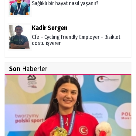
Sağlıklı bir hayat nasıl yaşanır?
Kadir Sergen
Cfe – Cyclıng Frıendly Employer - Bisiklet
dostu işveren
Zekiye Akgün
Son
Haberler
Ocak 2021 Aylık Burç Yorumu
Şükrü Boz
Ölüm ve Sonrası - "Herşeyi Yaratan
Allah'tır"
Sibel Şen