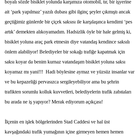
boyalı sözde bisiklet yolunda karşımıza otomobil, tır, bir işyerine
ait ‘park yapılmaz’ yazılı dubası gibi ilginç şeyler çıkmıştı ancak
geçtiğimiz günlerde bir çiçek saksısı ile karşılaşınca kendimi ‘pes
artık’ demekten alıkoyamadım. Hadsizlik öyle bir hale gelmiş ki,
bisiklet yoluna araç park etmesin diye vatandaş kendince saksılı
önlem alabiliyor! Belediyeler bir sokağı trafiğe kapatmak için
saksı koyar da benim kurnaz vatandaşım bisiklet yoluna saksı
koyamaz mı yani!!! Hadi böylesine aymaz ve yüzsüz insanlar var
ve bu kepazeliği pervasızca sergileyebiliyor ama bu şehrin
trafikten sorumlu kolluk kuvvetleri, belediyelerin trafik zabıtaları
bu arada ne iş yapıyor? Merak ediyorum açıkçası!
İlçenin en işlek bölgelerinden Stad Caddesi ve hal üst
kavşağındaki trafik yumağının içine girmeyen hemen hemen