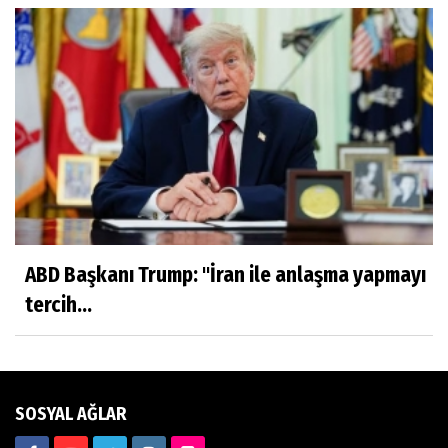
VİCDANLARIMIZ KİRLENMESİN
Mustafa Şahin
DEĞERLERİMİZ
Saadet Gül Göksu
TARİFİ NE MÜMKÜN, YÜREKLİ AŞKLARA….
ABD Başkanı Trump: "İran ile anlaşma yapmayı
tercih...
Oğuz Korum
'BEN TİLLO KUŞUNUN YAVRUSUYUM'
SOSYAL AĞLAR
Sanem Zorlutuna
SÖZ BÜYÜDÜR