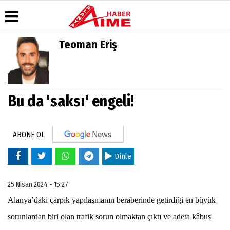
Teoman Eriş
Üye Paneli
Hava
Köşe
AlanyaTime
Durumu
Yazarları
TV
Haber
Arşivi
Gazete
Video
Moovit
Manşetleri
Galeri
Bu da 'saksı' engeli!
Dergi
Alanya-
Arşivi
Anketler
Foto
Gazipaşa
Galeri
& Antalya
Günün
Biyografiler
Canlı Uçak
Haberleri
ABONE OL
Seyir
Takip
Dinle
Künye
25 Nisan 2024 - 15:27
Alanya’daki çarpık yapılaşmanın beraberinde getirdiği en büyük
sorunlardan biri olan trafik sorun olmaktan çıktı ve adeta kâbus