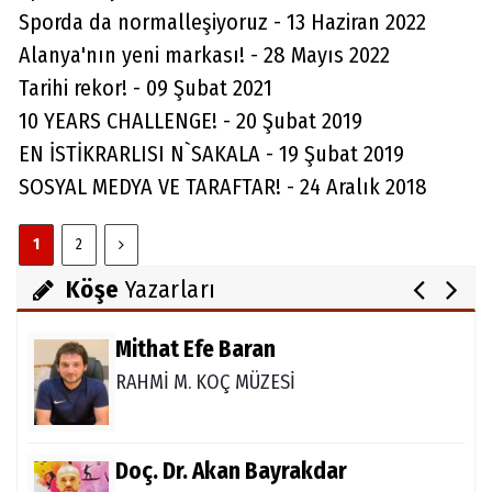
Sporda da normalleşiyoruz - 13 Haziran 2022
Alanya'nın yeni markası! - 28 Mayıs 2022
Tarihi rekor! - 09 Şubat 2021
Ali Şanlı
10 YEARS CHALLENGE! - 20 Şubat 2019
Skolyoz
EN İSTİKRARLISI N`SAKALA - 19 Şubat 2019
SOSYAL MEDYA VE TARAFTAR! - 24 Aralık 2018
Julia Alaettinoglu
1
2
TULPENZEİT İN ALANYA
Köşe
Yazarları
Mithat Efe Baran
RAHMİ M. KOÇ MÜZESİ
Doç. Dr. Akan Bayrakdar