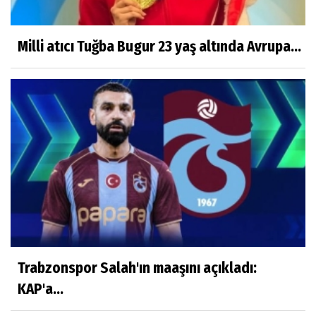
Çocuklara ölüm nasıl anlatılır?
Milli atıcı Tuğba Bugur 23 yaş altında Avrupa...
Ayşenur Dere
Türk Hukukunda Cinsiyet Değiştirme
Merve Savıcı
MUCİZEYE GEREK YOK, SAĞLIKLI
BESLENMEK ASLINDA ÇOK KOLAY!
Murat Kayacan
NEDEN GAYRİMENKUL DANIŞMANLIK
HİZMETİ ALMALIYIZ?
Trabzonspor Salah'ın maaşını açıkladı:
KAP'a...
Mustafa Topal