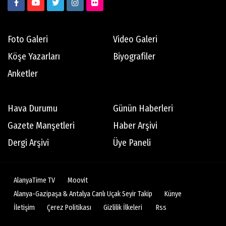
Foto Galeri
Video Galeri
Savaşkan İlmak
Motorcunun Yol Notları
Köşe Yazarları
Biyografiler
Anketler
Teoman Matlum
Hava Durumu
Günün Haberleri
Yıl 2023 Küresel ekonominin geleceği
Gazete Manşetleri
Haber Arşivi
Dergi Arşivi
Üye Paneli
Teoman Eriş
Bu da 'saksı' engeli!
AlanyaTime TV
Moovit
Alanya-Gazipaşa & Antalya Canlı Uçak Seyir Takip
Künye
Abdullah Tuncer
İletişim
Çerez Politikası
Gizlilik İlkeleri
Rss
ELİMİZDE BİR İRAN KALDI!