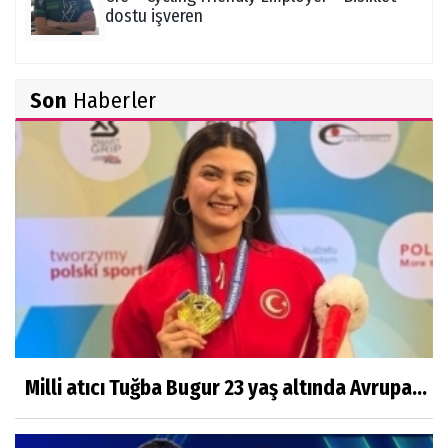
dostu işveren
Zekiye Akgün
Son
Haberler
Ocak 2021 Aylık Burç Yorumu
Şükrü Boz
Ölüm ve Sonrası - "Herşeyi Yaratan
Allah'tır"
Sibel Şen
Çocuklara ölüm nasıl anlatılır?
Milli atıcı Tuğba Bugur 23 yaş altında Avrupa...
Ayşenur Dere
Türk Hukukunda Cinsiyet Değiştirme