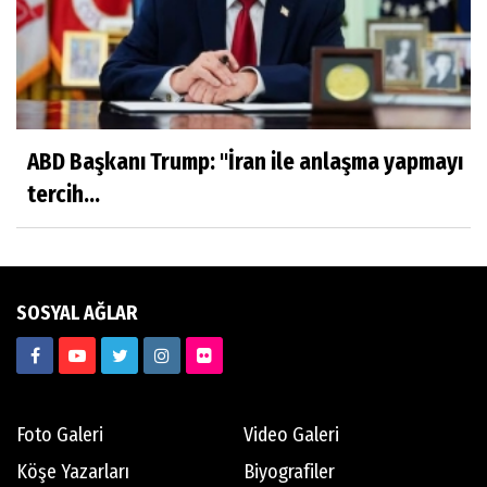
Saadet Gül Göksu
TARİFİ NE MÜMKÜN, YÜREKLİ AŞKLARA….
ABD Başkanı Trump: "İran ile anlaşma yapmayı
tercih...
Oğuz Korum
'BEN TİLLO KUŞUNUN YAVRUSUYUM'
SOSYAL AĞLAR
Sanem Zorlutuna
SÖZ BÜYÜDÜR
Foto Galeri
Video Galeri
Savaşkan İlmak
Motorcunun Yol Notları
Köşe Yazarları
Biyografiler