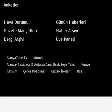
Anketler
Teoman Matlum
Hava Durumu
Günün Haberleri
Yıl 2023 Küresel ekonominin geleceği
Gazete Manşetleri
Haber Arşivi
Dergi Arşivi
Üye Paneli
Teoman Eriş
Bu da 'saksı' engeli!
AlanyaTime TV
Moovit
Alanya-Gazipaşa & Antalya Canlı Uçak Seyir Takip
Künye
Abdullah Tuncer
İletişim
Çerez Politikası
Gizlilik İlkeleri
Rss
ELİMİZDE BİR İRAN KALDI!
Melis Tarhan
Günümüz Trendi; Fonksiyonel Beslenme Ve