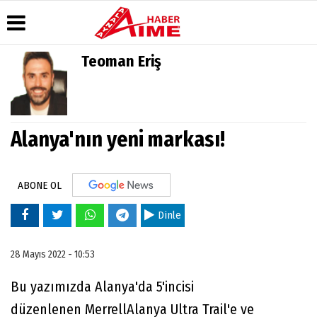
Teoman Eriş
Üye Paneli
Hava
Köşe
AlanyaTime
Durumu
Yazarları
TV
Haber
Arşivi
Gazete
Video
Moovit
Manşetleri
Galeri
Alanya'nın yeni markası!
Dergi
Alanya-
Arşivi
Anketler
Foto
Gazipaşa
Galeri
& Antalya
Günün
Biyografiler
Canlı Uçak
Haberleri
ABONE OL
Seyir
Takip
Dinle
Künye
28 Mayıs 2022 - 10:53
Bu yazımızda Alanya'da 5'incisi
düzenlenen MerrellAlanya Ultra Trail'e ve