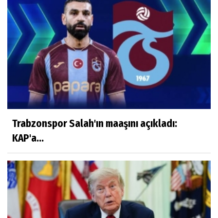
Merve Savıcı
MUCİZEYE GEREK YOK, SAĞLIKLI
BESLENMEK ASLINDA ÇOK KOLAY!
Murat Kayacan
NEDEN GAYRİMENKUL DANIŞMANLIK
HİZMETİ ALMALIYIZ?
Trabzonspor Salah'ın maaşını açıkladı:
KAP'a...
Mustafa Topal
VİCDANLARIMIZ KİRLENMESİN
Mustafa Şahin
DEĞERLERİMİZ