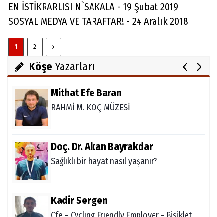
Skolyoz
EN İSTİKRARLISI N`SAKALA - 19 Şubat 2019
SOSYAL MEDYA VE TARAFTAR! - 24 Aralık 2018
Julia Alaettinoglu
1
2
TULPENZEİT İN ALANYA
Köşe
Yazarları
Mithat Efe Baran
RAHMİ M. KOÇ MÜZESİ
Doç. Dr. Akan Bayrakdar
Sağlıklı bir hayat nasıl yaşanır?
Kadir Sergen
Cfe – Cyclıng Frıendly Employer - Bisiklet