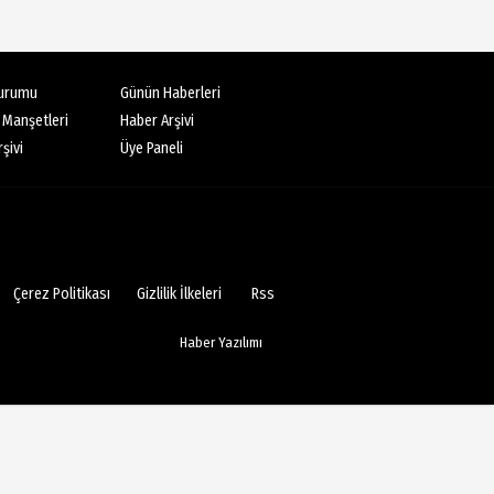
Canan Şencan
Kurtarıcı sizsiniz!
urumu
Günün Haberleri
 Manşetleri
Haber Arşivi
Aytekin Manici
şivi
Üye Paneli
MÜDÜR, MÜDÜR MÜDÜR ?
Ali Şanlı
Çerez Politikası
Skolyoz
Gizlilik İlkeleri
Rss
Haber Yazılımı
Julia Alaettinoglu
TULPENZEİT İN ALANYA