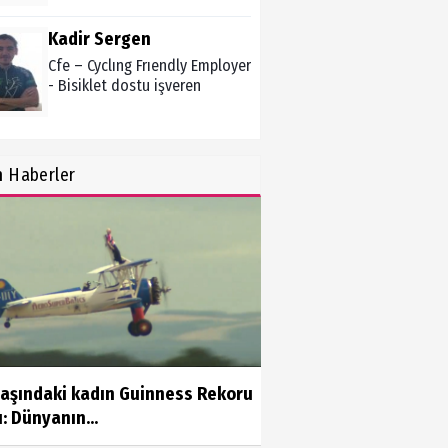
Kadir Sergen
Cfe – Cyclıng Frıendly Employer
- Bisiklet dostu işveren
Zekiye Akgün
n
Haberler
Ocak 2021 Aylık Burç Yorumu
Şükrü Boz
Ölüm ve Sonrası - "Herşeyi
Yaratan Allah'tır"
Sibel Şen
yaşındaki kadın Guinness Rekoru
Çocuklara ölüm nasıl anlatılır?
ı: Dünyanın...