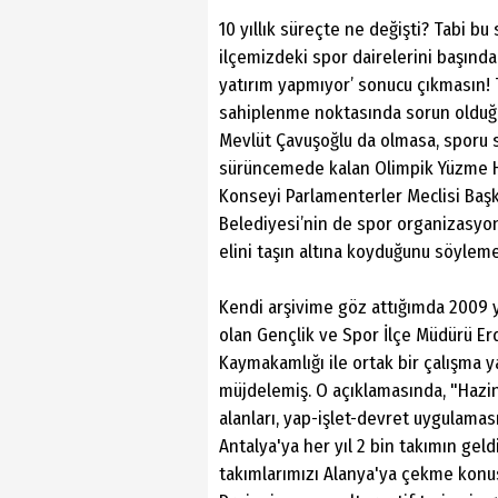
10 yıllık süreçte ne değişti? Tabi bu 
ilçemizdeki spor dairelerini başında
yatırım yapmıyor’ sonucu çıkmasın! T
sahiplenme noktasında sorun olduğun
Mevlüt Çavuşoğlu da olmasa, sporu 
sürüncemede kalan Olimpik Yüzme H
Konseyi Parlamenterler Meclisi Ba
Belediyesi’nin de spor organizasyonla
elini taşın altına koyduğunu söyleme
Kendi arşivime göz attığımda 2009 
olan Gençlik ve Spor İlçe Müdürü Er
Kaymakamlığı ile ortak bir çalışma y
müjdelemiş. O açıklamasında, "Haz
alanları, yap-işlet-devret uygulaması
Antalya'ya her yıl 2 bin takımın gel
takımlarımızı Alanya'ya çekme konus