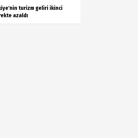
iye'nin turizm geliri ikinci
Mustafa Şahin
rekte azaldı
DEĞERLERİMİZ
Saadet Gül Göksu
TARİFİ NE MÜMKÜN, YÜREKLİ
AŞKLARA….
Oğuz Korum
'BEN TİLLO KUŞUNUN
YAVRUSUYUM'
Sanem Zorlutuna
SÖZ BÜYÜDÜR