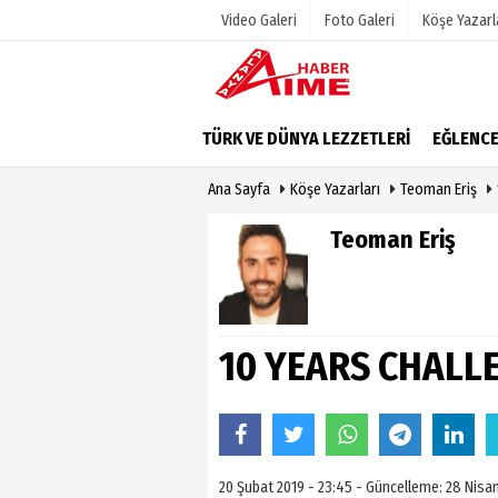
Video Galeri
Foto Galeri
Köşe Yazarl
Üye Paneli
Hava Duru
TÜRK VE DÜNYA LEZZETLERİ
EĞLENC
Haber Arşivi
Gazete Man
Ana Sayfa
Köşe Yazarları
Teoman Eriş
Dergi Arşivi
Anketler
Günün Haberleri
Biyografile
Teoman Eriş
10 YEARS CHALL
20 Şubat 2019 - 23:45 - Güncelleme: 28 Nisan