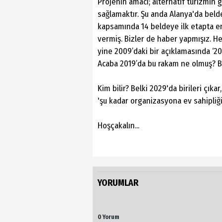
Projenin amacı; alternatif turizmin 
sağlamaktır. Şu anda Alanya'da belde
kapsamında 14 beldeye ilk etapta en
vermiş. Bizler de haber yapmışız. H
yine 2009’daki bir açıklamasında ‘20
Acaba 2019’da bu rakam ne olmuş? B
Kim bilir? Belki 2029'da birileri çıka
'şu kadar organizasyona ev sahipliği
Hoşçakalın...
YORUMLAR
0 Yorum