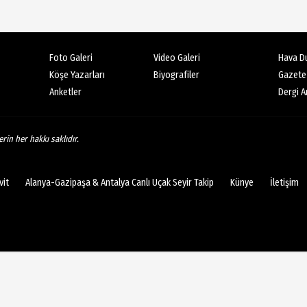
Foto Galeri
Video Galeri
Hava D
Köşe Yazarları
Biyografiler
Gazete
Anketler
Dergi Ar
rin her hakkı saklıdır.
it
Alanya-Gazipaşa & Antalya Canlı Uçak Seyir Takip
Künye
İletişim