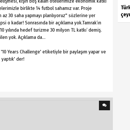
gelişmesi, kışın boş kalan otellerimize ekonomik katkı
Türk
lerimizle birlikte 14 futbol sahamız var. Proje
çey
 az 30 saha yapmayı planlıyoruz" sözlerine yer
epsi o kadar! Sonrasında bir açıklama yok.Tamrak’ın
10 yılında hedef turizme 30 milyon TL katkı’ demiş.
ilen yok. Açıklama da…
r, '10 Years Challenge' etiketiyle bir paylaşım yapar ve
 yaptık' der!