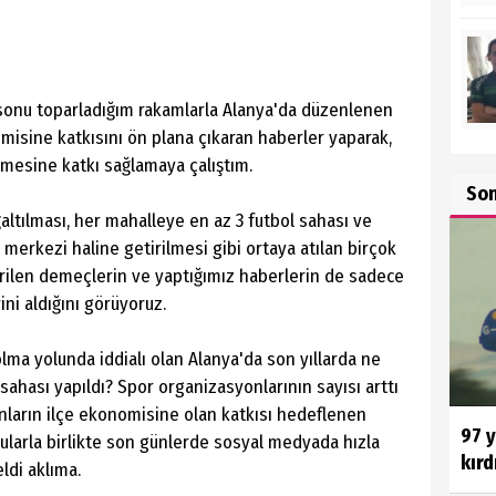
sonu toparladığım rakamlarla Alanya'da düzenlenen
misine katkısını ön plana çıkaran haberler yaparak,
lmesine katkı sağlamaya çalıştım.
So
ğaltılması, her mahalleye en az 3 futbol sahası ve
 merkezi haline getirilmesi gibi ortaya atılan birçok
verilen demeçlerin ve yaptığımız haberlerin de sadece
ini aldığını görüyoruz.
lma yolunda iddialı olan Alanya'da son yıllarda ne
sahası yapıldı? Spor organizasyonlarının sayısı arttı
nların ilçe ekonomisine olan katkısı hedeflenen
97 
ularla birlikte son günlerde sosyal medyada hızla
kırd
ldi aklıma.