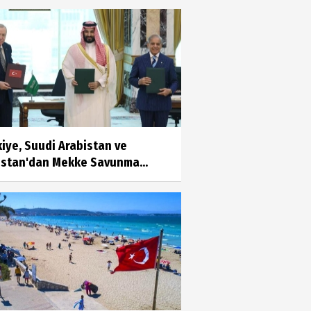
Ayşenur Dere
Türk Hukukunda Cinsiyet
Değiştirme
Merve Savıcı
MUCİZEYE GEREK YOK, SAĞLIKLI
BESLENMEK ASLINDA ÇOK
iye, Suudi Arabistan ve
KOLAY!
istan'dan Mekke Savunma...
Murat Kayacan
NEDEN GAYRİMENKUL
DANIŞMANLIK HİZMETİ
ALMALIYIZ?
Mustafa Topal
VİCDANLARIMIZ KİRLENMESİN