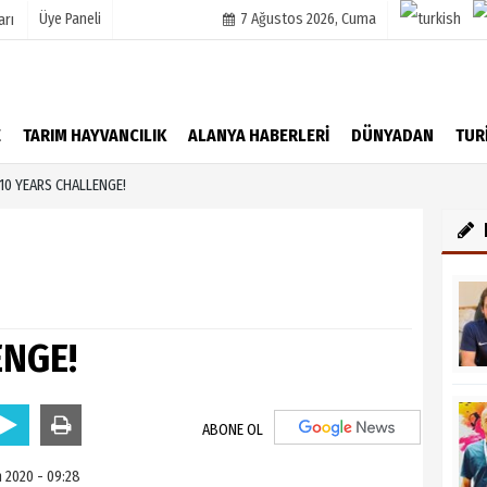
Üye Paneli
7 Ağustos 2026, Cuma
arı
mu
Köşe Yazarları
E
TARIM HAYVANCILIK
ALANYA HABERLERİ
DÜNYADAN
TUR
şetleri
Video Galeri
10 YEARS CHALLENGE!
Foto Galeri
r
ENGE!
ABONE OL
 2020 - 09:28