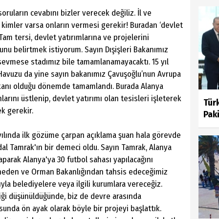
soruların cevabını bizler verecek değiliz. İl ve
 kimler varsa onların vermesi gerekir! Buradan ‘devlet
am tersi, devlet yatırımlarına ve projelerini
u belirtmek istiyorum. Sayın Dışişleri Bakanımız
sevmese stadımız bile tamamlanamayacaktı. 15 yıl
avuzu da yine sayın bakanımız Çavuşoğlu’nun Avrupa
şkanı olduğu dönemde tamamlandı. Burada Alanya
rını üstlenip, devlet yatırımı olan tesisleri işleterek
Türk
k gerekir.
Pak
yılında ilk gözüme çarpan açıklama şuan hala görevde
dal Tamrak'ın bir demeci oldu. Sayın Tamrak, Alanya
aparak Alanya'ya 30 futbol sahası yapılacağını
ineden ve Orman Bakanlığından tahsis edeceğimiz
yla belediyelere veya ilgili kurumlara vereceğiz.
diği düşünüldüğünde, biz de devre arasında
unda ön ayak olarak böyle bir projeyi başlattık.