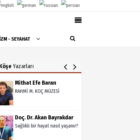
Ali Şanlı
Skolyoz
AlanyaTime TV
İZM - SEYAHAT
Moovit
Julia Alaettinoglu
Alanya-Gazipaşa & Antalya Canlı Uçak Seyir
TULPENZEİT İN ALANYA
Takip
Köşe
Yazarları
Künye
Mithat Efe Baran
RAHMİ M. KOÇ MÜZESİ
Doç. Dr. Akan Bayrakdar
Sağlıklı bir hayat nasıl yaşanır?