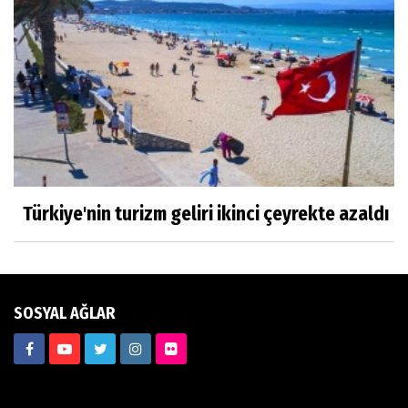
Mustafa Şahin
DEĞERLERİMİZ
Saadet Gül Göksu
TARİFİ NE MÜMKÜN, YÜREKLİ AŞKLARA….
Türkiye'nin turizm geliri ikinci çeyrekte azaldı
Oğuz Korum
'BEN TİLLO KUŞUNUN YAVRUSUYUM'
SOSYAL AĞLAR
Sanem Zorlutuna
SÖZ BÜYÜDÜR