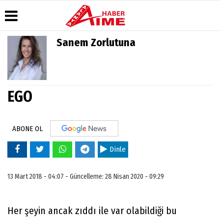
Sanem Zorlutuna
Üye Paneli
Hava
Köşe
AlanyaTime
Durumu
Yazarları
TV
Haber
Arşivi
Gazete
Video
Moovit
Manşetleri
Galeri
EGO
Dergi
Alanya-
Arşivi
Anketler
Foto
Gazipaşa
Galeri
& Antalya
Günün
Biyografiler
Canlı Uçak
Haberleri
ABONE OL
Seyir
Takip
Dinle
Künye
13 Mart 2018 - 04:07 - Güncelleme: 28 Nisan 2020 - 09:29
Her şeyin ancak zıddı ile var olabildiği bu