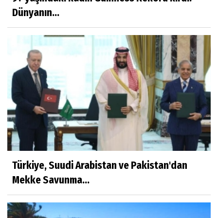
Ayşenur Dere
Dünyanın...
Türk Hukukunda Cinsiyet Değiştirme
Merve Savıcı
MUCİZEYE GEREK YOK, SAĞLIKLI
BESLENMEK ASLINDA ÇOK KOLAY!
Murat Kayacan
NEDEN GAYRİMENKUL DANIŞMANLIK
HİZMETİ ALMALIYIZ?
Türkiye, Suudi Arabistan ve Pakistan'dan
Mustafa Topal
Mekke Savunma...
VİCDANLARIMIZ KİRLENMESİN