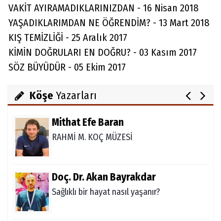
VAKİT AYIRAMADIKLARINIZDAN - 16 Nisan 2018
Ali Şanlı
YAŞADIKLARIMDAN NE ÖĞRENDİM? - 13 Mart 2018
Skolyoz
KIŞ TEMİZLİĞİ - 25 Aralık 2017
KİMİN DOĞRULARI EN DOĞRU? - 03 Kasım 2017
SÖZ BÜYÜDÜR - 05 Ekim 2017
Julia Alaettinoglu
TULPENZEİT İN ALANYA
Köşe
Yazarları
Mithat Efe Baran
RAHMİ M. KOÇ MÜZESİ
Doç. Dr. Akan Bayrakdar
Sağlıklı bir hayat nasıl yaşanır?