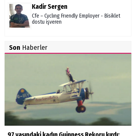
Kadir Sergen
Cfe – Cyclıng Frıendly Employer - Bisiklet
dostu işveren
Zekiye Akgün
Son
Haberler
Ocak 2021 Aylık Burç Yorumu
Şükrü Boz
Ölüm ve Sonrası - "Herşeyi Yaratan
Allah'tır"
Sibel Şen
Çocuklara ölüm nasıl anlatılır?
97 yaşındaki kadın Guinness Rekoru kırdı: