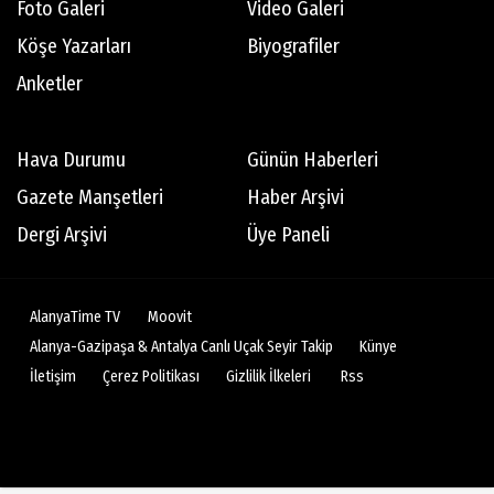
Foto Galeri
Video Galeri
Savaşkan İlmak
Motorcunun Yol Notları
Köşe Yazarları
Biyografiler
Anketler
Teoman Matlum
Hava Durumu
Günün Haberleri
Yıl 2023 Küresel ekonominin geleceği
Gazete Manşetleri
Haber Arşivi
Dergi Arşivi
Üye Paneli
Teoman Eriş
Bu da 'saksı' engeli!
AlanyaTime TV
Moovit
Alanya-Gazipaşa & Antalya Canlı Uçak Seyir Takip
Künye
Abdullah Tuncer
İletişim
Çerez Politikası
Gizlilik İlkeleri
Rss
ELİMİZDE BİR İRAN KALDI!