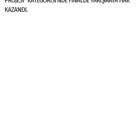
PROJESİ" KATEGORİSİ’NDE FİNALDE YARIŞMAYA HAK
KAZANDI.