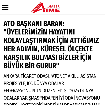
ATO BAŞKANI BARAN:
Üye Paneli
Hava
Köşe
AlanyaTime
"ÜYELERİMİZİN HAYATINI
Durumu
Yazarları
TV
Haber
KOLAYLAŞTIRMAK İÇİN ATTIĞIMIZ
Arşivi
Gazete
Video
Moovit
Manşetleri
Galeri
Dergi
Alanya-
HER ADIMIN, KÜRESEL ÖLÇEKTE
Arşivi
Anketler
Foto
Gazipaşa
Galeri
& Antalya
KARŞILIK BULMASI BİZLER İÇİN
Günün
Biyografiler
Canlı Uçak
Haberleri
Seyir
BÜYÜK BİR GURUR"
Takip
Künye
ANKARA TİCARET ODASI, "ATONET AKILLI ASİSTAN"
PROJESİYLE, ICC DÜNYA ODALAR
FEDERASYONU'NUN DÜZENLEDİĞİ "2025 DÜNYA
ODALAR YARIŞMASI"NDA "EN İYİ ODA İNOVASYONU