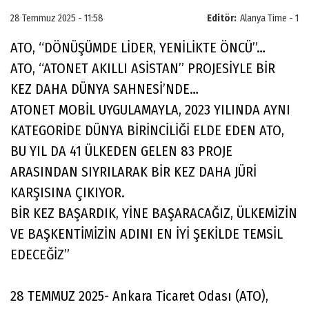
28 Temmuz 2025 - 11:58
Editör:
Alanya Time - 1
ATO, “DÖNÜŞÜMDE LİDER, YENİLİKTE ÖNCÜ”…
ATO, “ATONET AKILLI ASİSTAN” PROJESİYLE BİR
KEZ DAHA DÜNYA SAHNESİ’NDE…
ATONET MOBİL UYGULAMAYLA, 2023 YILINDA AYNI
KATEGORİDE DÜNYA BİRİNCİLİĞİ ELDE EDEN ATO,
BU YIL DA 41 ÜLKEDEN GELEN 83 PROJE
ARASINDAN SIYRILARAK BİR KEZ DAHA JÜRİ
KARŞISINA ÇIKIYOR.
BİR KEZ BAŞARDIK, YİNE BAŞARACAĞIZ, ÜLKEMİZİN
VE BAŞKENTİMİZİN ADINI EN İYİ ŞEKİLDE TEMSİL
EDECEĞİZ”
28 TEMMUZ 2025- Ankara Ticaret Odası (ATO),