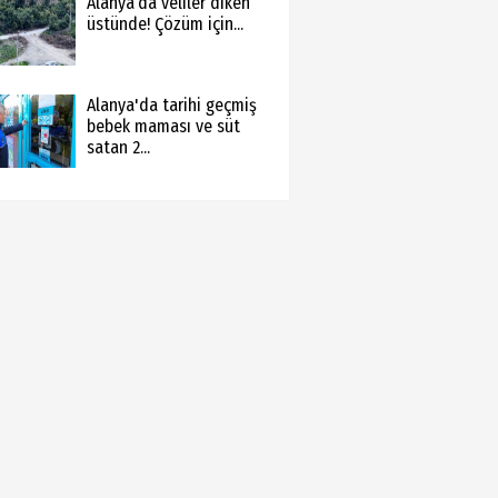
Alanya’da veliler diken
üstünde! Çözüm için...
Alanya'da tarihi geçmiş
bebek maması ve süt
satan 2...