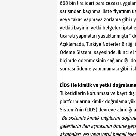
668 bin lira idari para cezası uygula
satışından kaçınma, liste fiyatının 
veya takas yapmaya zorlama gibi uyg
yetkili bayinin yetki belgeleri iptal e
ticareti yapmaları yasaklanmıştır."
Açıklamada, Türkiye Noterler Birliği 
Ödeme Sistemi sayesinde, ikinci el t
biçimde ödenmesinin sağlandığı, dola
sonrası ödeme yapılmaması gibi riskle
EİDS ile kimlik ve yetki doğrulama
Tüketicilerin korunması ve kayıt dışı
platformlarına kimlik doğrulama yükü
Sistemi'nin (EİDS) devreye alındığı 
"Bu sistemle kimlik bilgilerini doğru
galerilerin ilan açmasının önüne geçil
akrabaları, eşi veya yetki belgeli işle