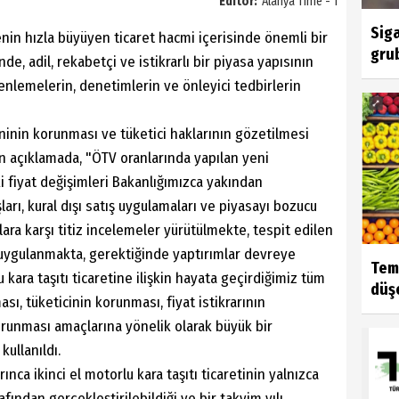
Editör:
Alanya Time - 1
Sig
nin hızla büyüyen ticaret hacmi içerisinde önemli bir
gru
nde, adil, rekabetçi ve istikrarlı bir piyasa yapısının
enlemelerin, denetimlerin ve önleyici tedbirlerin
ninin korunması ve tüketici haklarının gözetilmesi
en açıklamada, "ÖTV oranlarında yapılan yeni
 fiyat değişimleri Bakanlığımızca yakından
ları, kural dışı satış uygulamaları ve piyasayı bozucu
lara karşı titiz incelemeler yürütülmekte, tespit edilen
rı uygulanmakta, gerektiğinde yaptırımlar devreye
Tem
 kara taşıtı ticaretine ilişkin hayata geçirdiğimiz tüm
düşe
ası, tüketicinin korunması, fiyat istikrarının
runması amaçlarına yönelik olarak büyük bir
kullanıldı.
ca ikinci el motorlu kara taşıtı ticaretinin yalnızca
fından gerçekleştirilebildiği ve bir takvim yılı