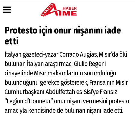
Protesto için onur nişanını iade
Üye Paneli
Hava
Köşe
AlanyaTime
etti
Durumu
Yazarları
TV
Haber
Arşivi
Gazete
Video
Moovit
İtalyan gazeteci-yazar Corrado Augias, Mısır’da ölü
Manşetleri
Galeri
Dergi
Alanya-
bulunan İtalyan araştırmacı Giulio Regeni
Arşivi
Anketler
Foto
Gazipaşa
Galeri
& Antalya
cinayetinde Mısır makamlarının sorumluluğu
Günün
Biyografiler
Canlı Uçak
Haberleri
Seyir
bulunduğunu gerekçe göstererek, Fransa’nın Mısır
Takip
Cumhurbaşkanı Abdülfettah es-Sisi’ye Fransız
Künye
“Legion d’Honneur” onur nişanı vermesini protesto
amacıyla kendisinde de bulunan nişanı iade etti.