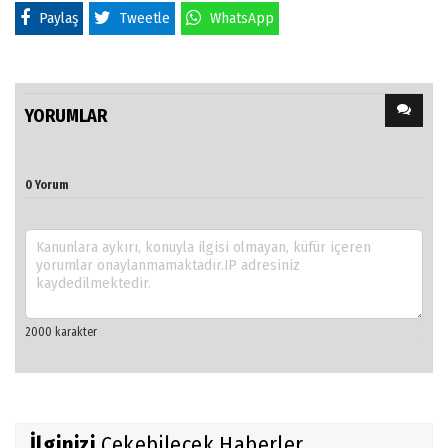
Paylaş
Tweetle
WhatsApp
YORUMLAR
0 Yorum
İlginizi
Çekebilecek Haberler