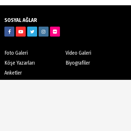
SOSYAL AĞLAR
Foto Galeri
Video Galeri
Köşe Yazarları
Biyografiler
Anketler
Hava Durumu
Günün Haberleri
Gazete Manşetleri
Haber Arşivi
Dergi Arşivi
Üye Paneli