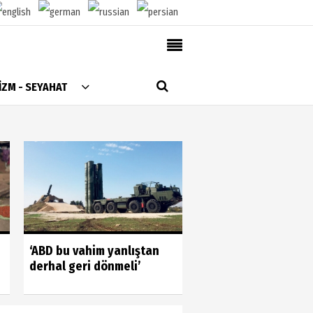
AlanyaTime TV
İZM - SEYAHAT
Moovit
Alanya-Gazipaşa & Antalya Canlı Uçak Seyir
Takip
Künye
Gönüllülerin gücün
‘ABD bu vahim yanlıştan
gördük
derhal geri dönmeli’