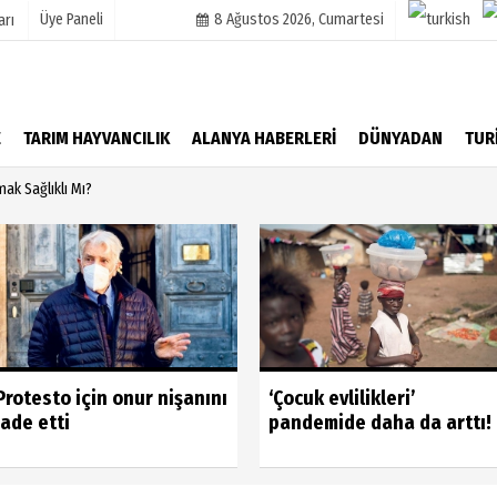
Üye Paneli
8 Ağustos 2026, Cumartesi
arı
mu
Köşe Yazarları
E
TARIM HAYVANCILIK
ALANYA HABERLERİ
DÜNYADAN
TUR
şetleri
Video Galeri
k Sağlıklı Mı?
Foto Galeri
r
Protesto için onur nişanını
‘Çocuk evlilikleri’
iade etti
pandemide daha da arttı!