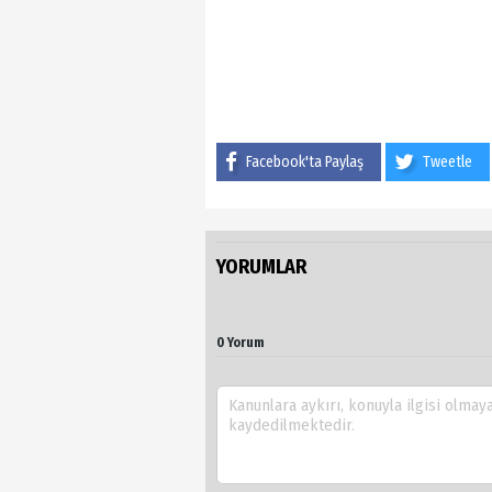
Facebook'ta Paylaş
Tweetle
YORUMLAR
0 Yorum