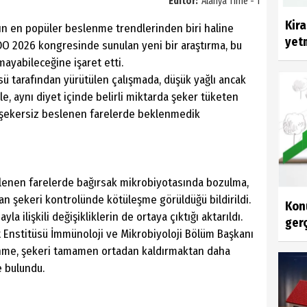
Editör:
Alanya Time - 1
Kir
ın en popüler beslenme trendlerinden biri haline
yetm
O 2026 kongresinde sunulan yeni bir araştırma, bu
mayabileceğine işaret etti.
ü tarafından yürütülen çalışmada, düşük yağlı ancak
, aynı diyet içinde belirli miktarda şeker tüketen
lar, şekersiz beslenen farelerde beklenmedik
lenen farelerde bağırsak mikrobiyotasında bozulma,
 kan şekeri kontrolünde kötüleşme görüldüğü bildirildi.
Konu
a ilişkili değişikliklerin de ortaya çıktığı aktarıldı.
gerç
 Enstitüsü İmmünoloji ve Mikrobiyoloji Bölüm Başkanı
nme, şekeri tamamen ortadan kaldırmaktan daha
e bulundu.