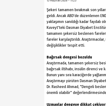
15 Haziran 2026 - 11:23
Şekeri tamamen bırakmak son yıllar
geldi. Ancak ABD'de düzenlenen END
yaklaşımın sanıldığı kadar faydalı ol
Kuveyt'teki Dasman Diyabet Enstitüs
tamamen şekersiz beslenen farelerle
fareler karşılaştırıldı. Araştırmacı
değişiklikler tespit etti.
Bağırsak dengesi bozuldu
Araştırmada, tamamen şekersiz bes
bağırsak iltihabı, insülin direnci ve
Bunun yanı sıra karaciğerde yağlanmayl
Araştırmayı yürüten Dasman Diyabet
Dr. Rasheed Ahmad, "Dengeli besle
önemli olabilir" değerlendirmesind
Uzmanlar dengeye dikkat çekiyor