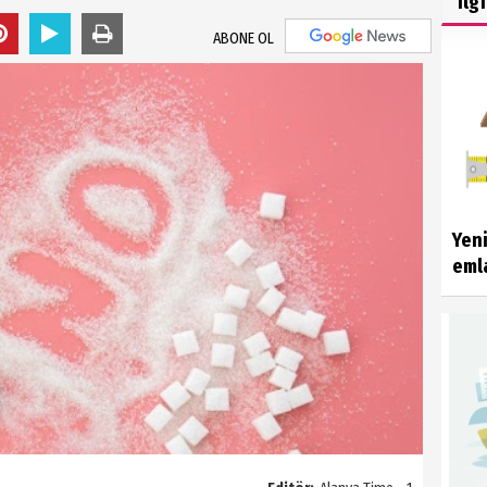
İlg
ABONE OL
Yeni
emla