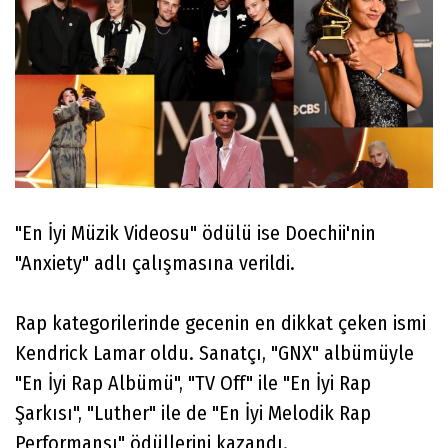
"En İyi Müzik Videosu" ödülü ise Doechii'nin
"Anxiety" adlı çalışmasına verildi.
Rap kategorilerinde gecenin en dikkat çeken ismi
Kendrick Lamar oldu. Sanatçı, "GNX" albümüyle
"En İyi Rap Albümü", "TV Off" ile "En İyi Rap
Şarkısı", "Luther" ile de "En İyi Melodik Rap
Performansı" ödüllerini kazandı.