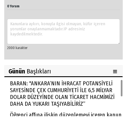
0 Yorum
Günün
Başlıkları
BARAN: "ANKARA’NIN İHRACAT POTANSİYELİ
SAYESİNDE ÇEK CUMHURİYETİ İLE 6,5 MİLYAR
DOLAR DÜZEYİNDE OLAN TİCARET HACMİMİZİ
DAHA DA YUKARI TAŞIYABİLİRİZ”
Öğrenci affına ilişkin düzenlemeyi içeren kanun
yürürlüğe girdi