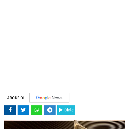
ABONE OL
Dinle