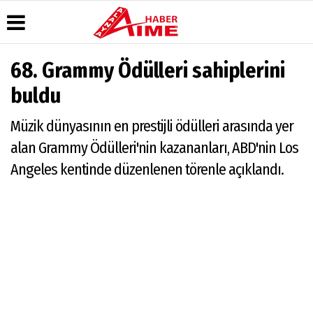
68. Grammy Ödülleri sahiplerini
Üye Paneli
Hava
Köşe
AlanyaTime
buldu
Durumu
Yazarları
TV
Haber
Arşivi
Gazete
Video
Moovit
Müzik dünyasının en prestijli ödülleri arasında yer
Manşetleri
Galeri
Dergi
Alanya-
alan Grammy Ödülleri'nin kazananları, ABD'nin Los
Arşivi
Anketler
Foto
Gazipaşa
Galeri
& Antalya
Angeles kentinde düzenlenen törenle açıklandı.
Günün
Biyografiler
Canlı Uçak
Haberleri
Seyir
Takip
Künye