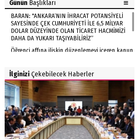
Günün
Başlıkları
BARAN: "ANKARA’NIN İHRACAT POTANSİYELİ
SAYESİNDE ÇEK CUMHURİYETİ İLE 6,5 MİLYAR
DOLAR DÜZEYİNDE OLAN TİCARET HACMİMİZİ
DAHA DA YUKARI TAŞIYABİLİRİZ”
Öğrenci affına ilişkin düzenlemeyi içeren kanun
yürürlüğe girdi
Alanya'da Site Ve Villa Zeminlerinde Parke Taşı
İlginizi
Çekebilecek Haberler
Seçerken Nelere Bakılmalı