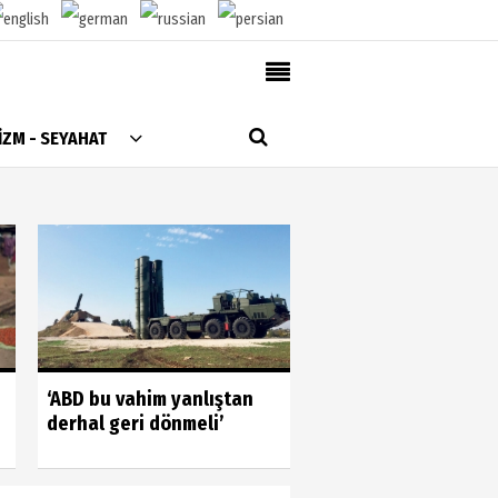
AlanyaTime TV
İZM - SEYAHAT
Moovit
Alanya-Gazipaşa & Antalya Canlı Uçak Seyir
Takip
Künye
Gönüllülerin gücün
‘ABD bu vahim yanlıştan
gördük
derhal geri dönmeli’