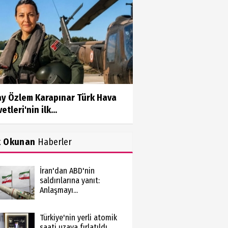
ay Özlem Karapınar Türk Hava
etleri'nin ilk...
k Okunan
Haberler
İran'dan ABD'nin
saldırılarına yanıt:
Anlaşmayı...
Türkiye'nin yerli atomik
saati uzaya fırlatıldı