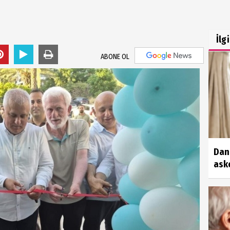
İlg
ABONE OL
Dan
aske