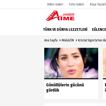
Video Galeri
Foto Galeri
Köşe Yazarl
Üye Paneli
Hava Duru
TÜRK VE DÜNYA LEZZETLERİ
EĞLENC
Haber Arşivi
Gazete Man
Ana Sayfa
MAGAZİN
Kristal Sigorta'nın A
Dergi Arşivi
Anketler
Günün Haberleri
Biyografile
u vahim yanlıştan
Gönüllülerin gücünü
 geri dönmeli’
gördük