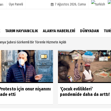
Üye Paneli
7 Ağustos 2026, Cuma
arı
mu
Köşe Yazarları
E
TARIM HAYVANCILIK
ALANYA HABERLERİ
DÜNYADAN
TUR
şetleri
Video Galeri
lanya Şubesi Görkemli Bir Törenle Hizmete Açıldı
Foto Galeri
r
Protesto için onur nişanını
‘Çocuk evlilikleri’
iade etti
pandemide daha da arttı!