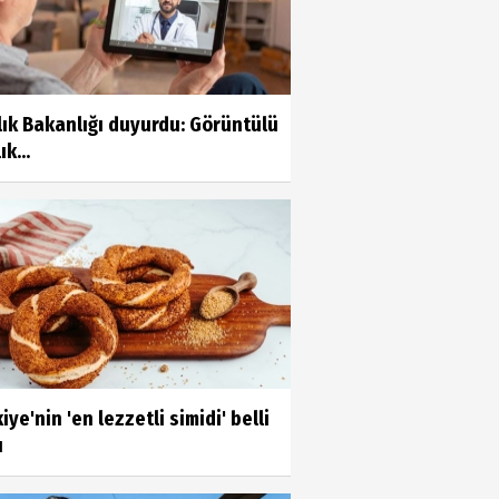
ık Bakanlığı duyurdu: Görüntülü
ık...
iye'nin 'en lezzetli simidi' belli
u