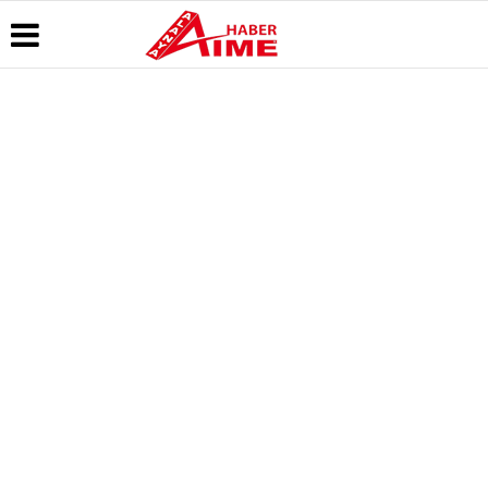
Üye Paneli
Hava
Köşe
AlanyaTime
Durumu
Yazarları
TV
Haber
Arşivi
Gazete
Video
Moovit
Manşetleri
Galeri
Dergi
Alanya-
Arşivi
Anketler
Foto
Gazipaşa
Galeri
& Antalya
Günün
Biyografiler
Canlı Uçak
Haberleri
Seyir
Takip
Künye