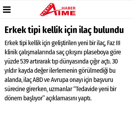
Erkek tipi kellik için ilaç bulundu
Üye Paneli
Hava
Köşe
AlanyaTime
Erkek tipi kellik için geliştirilen yeni bir ilaç, Faz III
Durumu
Yazarları
TV
Haber
Arşivi
Gazete
Video
Moovit
klinik çalışmalarında saç çıkışını plaseboya göre
Manşetleri
Galeri
Dergi
Alanya-
yüzde 539 artırarak tıp dünyasında çığır açtı. 30
Arşivi
Anketler
Foto
Gazipaşa
Galeri
& Antalya
yıldır kayda değer ilerlemenin görülmediği bu
Günün
Biyografiler
Canlı Uçak
Haberleri
alanda, ilaç ABD ve Avrupa onayı için başvuru
Seyir
Takip
sürecine girerken, uzmanlar “Tedavide yeni bir
Künye
dönem başlıyor” açıklamasını yaptı.