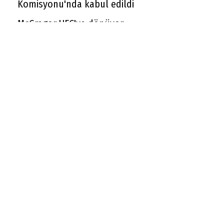
Komisyonu'nda kabul edildi
McGregor UFC'ye dönüyor