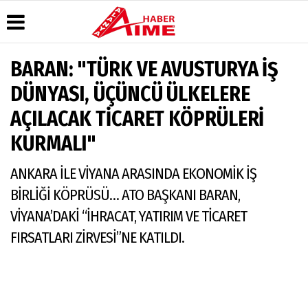
BARAN: "TÜRK VE AVUSTURYA İŞ
Üye Paneli
Hava
Köşe
AlanyaTime
DÜNYASI, ÜÇÜNCÜ ÜLKELERE
Durumu
Yazarları
TV
Haber
AÇILACAK TİCARET KÖPRÜLERİ
Arşivi
Gazete
Video
Moovit
Manşetleri
Galeri
Dergi
Alanya-
KURMALI"
Arşivi
Anketler
Foto
Gazipaşa
Galeri
& Antalya
Günün
Biyografiler
ANKARA İLE VİYANA ARASINDA EKONOMİK İŞ
Canlı Uçak
Haberleri
Seyir
BİRLİĞİ KÖPRÜSÜ… ATO BAŞKANI BARAN,
Takip
VİYANA’DAKİ “İHRACAT, YATIRIM VE TİCARET
Künye
FIRSATLARI ZİRVESİ”NE KATILDI.