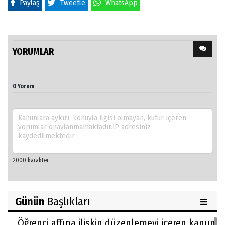
Paylaş
Tweetle
WhatsApp
YORUMLAR
0 Yorum
Günün
Başlıkları
Öğrenci affına ilişkin düzenlemeyi içeren kanun