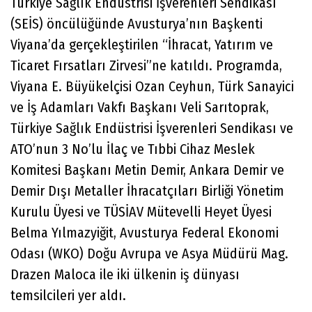
Türkiye Sağlık Endüstrisi İşverenleri Sendikası
(SEİS) öncülüğünde Avusturya’nın Başkenti
Viyana’da gerçekleştirilen “İhracat, Yatırım ve
Ticaret Fırsatları Zirvesi”ne katıldı. Programda,
Viyana E. Büyükelçisi Ozan Ceyhun, Türk Sanayici
ve İş Adamları Vakfı Başkanı Veli Sarıtoprak,
Türkiye Sağlık Endüstrisi İşverenleri Sendikası ve
ATO’nun 3 No’lu İlaç ve Tıbbi Cihaz Meslek
Komitesi Başkanı Metin Demir, Ankara Demir ve
Demir Dışı Metaller İhracatçıları Birliği Yönetim
Kurulu Üyesi ve TÜSİAV Mütevelli Heyet Üyesi
Belma Yılmazyiğit, Avusturya Federal Ekonomi
Odası (WKO) Doğu Avrupa ve Asya Müdürü Mag.
Drazen Maloca ile iki ülkenin iş dünyası
temsilcileri yer aldı.