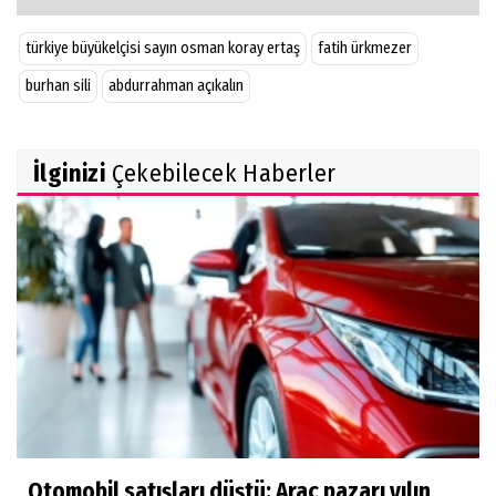
türkiye büyükelçisi sayın osman koray ertaş
fatih ürkmezer
burhan sili
abdurrahman açıkalın
İlginizi
Çekebilecek Haberler
Otomobil satışları düştü: Araç pazarı yılın