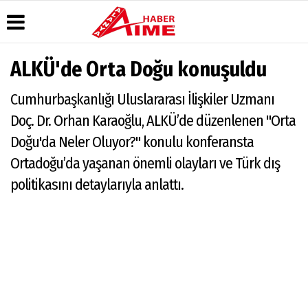
ALKÜ'de Orta Doğu konuşuldu
Üye Paneli
Hava
Köşe
AlanyaTime
Cumhurbaşkanlığı Uluslararası İlişkiler Uzmanı
Durumu
Yazarları
TV
Haber
Arşivi
Gazete
Video
Moovit
Doç. Dr. Orhan Karaoğlu, ALKÜ’de düzenlenen "Orta
Manşetleri
Galeri
Dergi
Alanya-
Doğu'da Neler Oluyor?" konulu konferansta
Arşivi
Anketler
Foto
Gazipaşa
Galeri
& Antalya
Ortadoğu’da yaşanan önemli olayları ve Türk dış
Günün
Biyografiler
Canlı Uçak
Haberleri
politikasını detaylarıyla anlattı.
Seyir
Takip
Künye