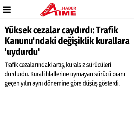
Yüksek cezalar caydırdı: Trafik
Üye Paneli
Hava
Köşe
AlanyaTime
Kanunu'ndaki değişiklik kurallara
Durumu
Yazarları
TV
Haber
'uydurdu'
Arşivi
Gazete
Video
Moovit
Manşetleri
Galeri
Dergi
Alanya-
Trafik cezalarındaki artış, kuralsız sürücüleri
Arşivi
Anketler
Foto
Gazipaşa
Galeri
& Antalya
Günün
Biyografiler
durdurdu. Kural ihlallerine uymayan sürücü oranı
Canlı Uçak
Haberleri
Seyir
geçen yılın aynı dönemine göre düşüş gösterdi.
Takip
Künye