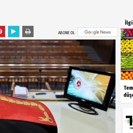
İlg
ABONE OL
Tem
düşe