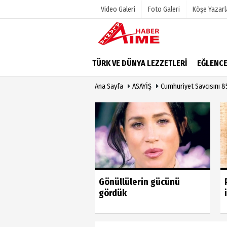
Video Galeri
Foto Galeri
Köşe Yazarl
Üye Paneli
Hava Duru
TÜRK VE DÜNYA LEZZETLERİ
EĞLENC
Haber Arşivi
Gazete Man
Ana Sayfa
ASAYİŞ
Cumhuriyet Savcısını 85
Dergi Arşivi
Anketler
Günün Haberleri
Biyografile
u vahim yanlıştan
Gönüllülerin gücünü
 geri dönmeli’
gördük