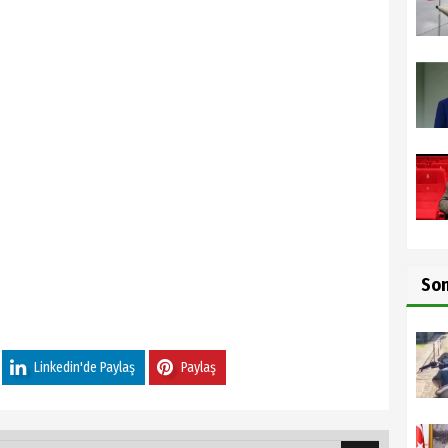
So
Linkedin'de Paylaş
Paylaş