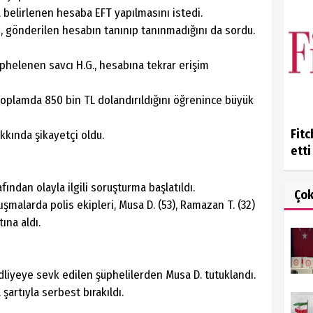
 belirlenen hesaba EFT yapılmasını istedi.
 gönderilen hesabın tanınıp tanınmadığını da sordu.
helenen savcı H.G., hesabına tekrar erişim
toplamda 850 bin TL dolandırıldığını öğrenince büyük
Fitc
akkında şikayetçi oldu.
etti
fından olayla ilgili soruşturma başlatıldı.
Ço
şmalarda polis ekipleri, Musa D. (53), Ramazan T. (32)
tına aldı.
dliyeye sevk edilen şüphelilerden Musa D. tutuklandı.
 şartıyla serbest bırakıldı.