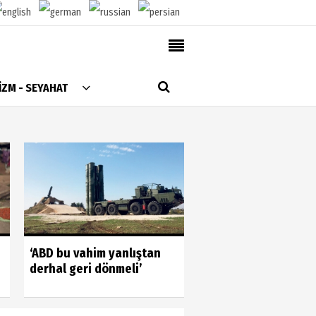
AlanyaTime TV
İZM - SEYAHAT
Moovit
Alanya-Gazipaşa & Antalya Canlı Uçak Seyir
Takip
Künye
Gönüllülerin gücün
‘ABD bu vahim yanlıştan
gördük
derhal geri dönmeli’