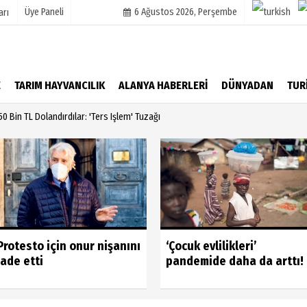
Üye Paneli
6 Ağustos 2026, Perşembe
arı
mu
Köşe Yazarları
E
TARIM HAYVANCILIK
ALANYA HABERLERİ
DÜNYADAN
TUR
şetleri
Video Galeri
0 Bin TL Dolandırdılar: 'Ters Işlem' Tuzağı
Foto Galeri
r
Protesto için onur nişanını
‘Çocuk evlilikleri’
iade etti
pandemide daha da arttı!