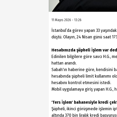
11 Mayıs 2026 - 13:26
İstanbul’da görev yapan 33 yaşındaki 
düştü. Olayın, 24 Nisan günü saat 17.
Hesabınızda şüpheli i̇şlem var ded
Edinilen bilgilere göre savcı H.G., m
hattan arandı.
Sabah'ın haberine göre, kendisini ba
hesabında şüpheli limit kullanımı o
hesabını kontrol etmesini istedi.
Mobil uygulamaya giriş yapan H.G., 
'Ters i̇şlem' bahanesiyle kredi çek
Şüpheli, ikinci görüşmede işlemin ip
altında 370 bin liralık kredi başvurus