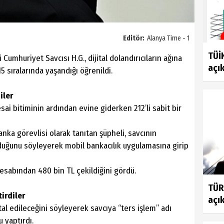
Editör:
Alanya Time - 1
TÜİ
Cumhuriyet Savcısı H.G., dijital dolandırıcıların ağına
açık
15 sıralarında yaşandığı öğrenildi.
iler
esai bitiminin ardından evine giderken 212’li sabit bir
nka görevlisi olarak tanıtan şüpheli, savcının
lduğunu söyleyerek mobil bankacılık uygulamasına girip
hesabından 480 bin TL çekildiğini gördü.
TÜRK
tirdiler
açık
tal edileceğini söyleyerek savcıya “ters işlem” adı
u yaptırdı.