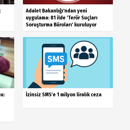
k
Adalet Bakanlığı'ndan yeni
uygulama: 81 ilde 'Terör Suçları
Soruşturma Büroları' kuruluyor
u:
İzinsiz SMS'e 1 milyon liralık ceza