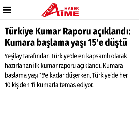
Türkiye Kumar Raporu açıklandı:
Üye Paneli
Hava
Köşe
AlanyaTime
Kumara başlama yaşı 15'e düştü
Durumu
Yazarları
TV
Haber
Arşivi
Gazete
Video
Moovit
Yeşilay tarafından Türkiye'de en kapsamlı olarak
Manşetleri
Galeri
Dergi
Alanya-
hazırlanan ilk kumar raporu açıklandı. Kumara
Arşivi
Anketler
Foto
Gazipaşa
Galeri
& Antalya
başlama yaşı 15'e kadar düşerken, Türkiye’de her
Günün
Biyografiler
Canlı Uçak
Haberleri
Seyir
10 kişiden 1’i kumarla temas ediyor.
Takip
Künye