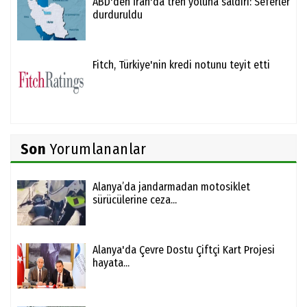
ABD'den İran'da tren yoluna saldırı: Seferler
durduruldu
Fitch, Türkiye'nin kredi notunu teyit etti
Son
Yorumlananlar
Alanya’da jandarmadan motosiklet
sürücülerine ceza...
Alanya'da Çevre Dostu Çiftçi Kart Projesi
hayata...