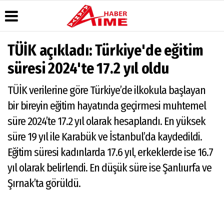
TÜİK açıkladı: Türkiye'de eğitim
Üye Paneli
Hava
Köşe
AlanyaTime
süresi 2024'te 17.2 yıl oldu
Durumu
Yazarları
TV
Haber
Arşivi
Gazete
Video
Moovit
TÜİK verilerine göre Türkiye’de ilkokula başlayan
Manşetleri
Galeri
Dergi
Alanya-
bir bireyin eğitim hayatında geçirmesi muhtemel
Arşivi
Anketler
Foto
Gazipaşa
Galeri
& Antalya
süre 2024’te 17.2 yıl olarak hesaplandı. En yüksek
Günün
Biyografiler
Canlı Uçak
Haberleri
Seyir
süre 19 yıl ile Karabük ve İstanbul’da kaydedildi.
Takip
Eğitim süresi kadınlarda 17.6 yıl, erkeklerde ise 16.7
Künye
yıl olarak belirlendi. En düşük süre ise Şanlıurfa ve
Şırnak’ta görüldü.