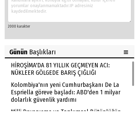
Günün
Başlıkları
HİROŞİMA'DA 81 YILLIK GEÇMEYEN ACI:
NÜKLEER GÖLGEDE BARIŞ ÇIĞLIĞI
Kolombiya'nın yeni Cumhurbaşkanı De La
Espriella göreve başladı: ABD'den 1 milyar
dolarlık güvenlik yardımı
Milli Dayanışma ve Toplumsal Bütünlüğün
Güçlendirilmesi kanun teklifi Adalet
Komisyonu'nda kabul edildi
McGregor UFC'ye dönüyor