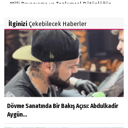
Milli Dayanışma ve Toplumsal Bütünlüğün
Güçlendirilmesi kanun teklifi Adalet
Komisyonu'nda kabul edildi
İlginizi
Çekebilecek Haberler
McGregor UFC'ye dönüyor
Dövme Sanatında Bir Bakış Açısı: Abdulkadir
Aygün...