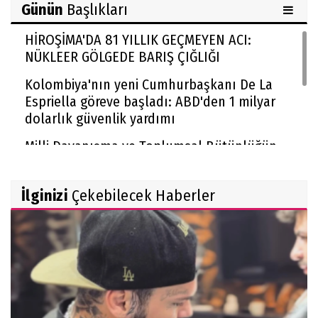
Günün
Başlıkları
HİROŞİMA'DA 81 YILLIK GEÇMEYEN ACI:
NÜKLEER GÖLGEDE BARIŞ ÇIĞLIĞI
Kolombiya'nın yeni Cumhurbaşkanı De La
Espriella göreve başladı: ABD'den 1 milyar
dolarlık güvenlik yardımı
Milli Dayanışma ve Toplumsal Bütünlüğün
Güçlendirilmesi kanun teklifi Adalet
Komisyonu'nda kabul edildi
İlginizi
Çekebilecek Haberler
McGregor UFC'ye dönüyor