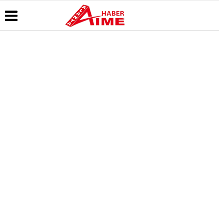
Üye Paneli
Hava
Köşe
AlanyaTime
Durumu
Yazarları
TV
Haber
Arşivi
Gazete
Video
Moovit
Manşetleri
Galeri
Dergi
Alanya-
Arşivi
Anketler
Foto
Gazipaşa
Galeri
& Antalya
Günün
Biyografiler
Canlı Uçak
Haberleri
Seyir
Takip
Künye