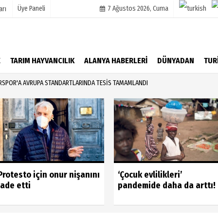
Üye Paneli
7 Ağustos 2026, Cuma
arı
mu
Köşe Yazarları
E
TARIM HAYVANCILIK
ALANYA HABERLERİ
DÜNYADAN
TUR
şetleri
Video Galeri
SPOR'A AVRUPA STANDARTLARINDA TESİS TAMAMLANDI
Foto Galeri
r
Protesto için onur nişanını
‘Çocuk evlilikleri’
iade etti
pandemide daha da arttı!