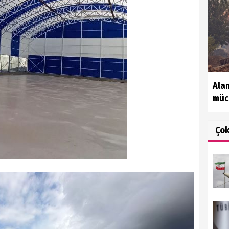
Ala
müc
Ço