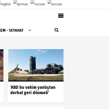
AlanyaTime TV
İZM - SEYAHAT
Moovit
Alanya-Gazipaşa & Antalya Canlı Uçak Seyir
Takip
Künye
Gönüllülerin gücün
‘ABD bu vahim yanlıştan
gördük
derhal geri dönmeli’