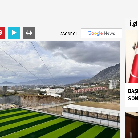
İlg
ABONE OL
BAŞ
SONU