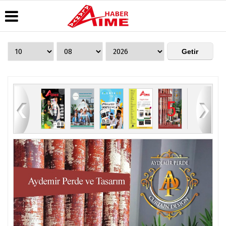
Üye Paneli
Hava
Köşe
AlanyaTime
Durumu
Yazarları
TV
Haber
Arşivi
Gazete
Video
Moovit
Manşetleri
Galeri
Dergi
Alanya-
84
1
2
3
4
5
6
Arşivi
Anketler
Foto
Gazipaşa
Galeri
& Antalya
Günün
Biyografiler
Canlı Uçak
Haberleri
Seyir
Takip
Künye