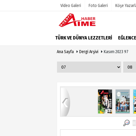
Video Galeri
Foto Galeri
Köşe Yazarl
Üye Paneli
Hava Duru
TÜRK VE DÜNYA LEZZETLERİ
EĞLENC
Haber Arşivi
Gazete Man
Ana Sayfa
Dergi Arşivi
Kasım 2023 97
Dergi Arşivi
Anketler
Günün Haberleri
Biyografile
9
80
81
82
83
84
1
2