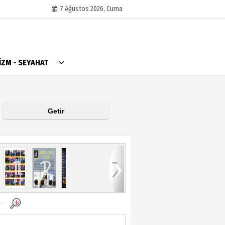
7 Ağustos 2026, Cuma
AlanyaTime TV
İZM - SEYAHAT
Moovit
Alanya-Gazipaşa & Antalya Canlı Uçak Seyir
Takip
Künye
11
12
13
14
15
16
17
18