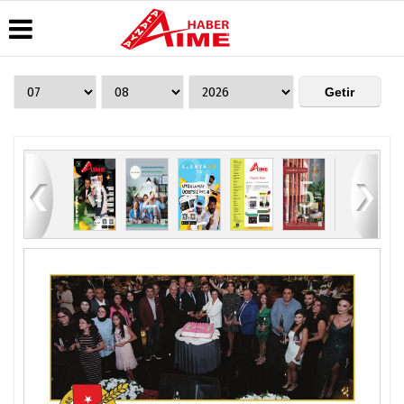
Üye Paneli
Hava
Köşe
AlanyaTime
Durumu
Yazarları
TV
Haber
Arşivi
Gazete
Video
Moovit
Manşetleri
Galeri
Dergi
Alanya-
84
1
2
3
4
5
6
Arşivi
Anketler
Foto
Gazipaşa
Galeri
& Antalya
Günün
Biyografiler
Canlı Uçak
Haberleri
Seyir
Takip
Künye