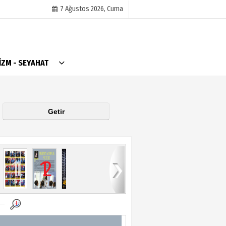
7 Ağustos 2026, Cuma
AlanyaTime TV
İZM - SEYAHAT
Moovit
Alanya-Gazipaşa & Antalya Canlı Uçak Seyir
Takip
Künye
11
12
13
14
15
16
17
18