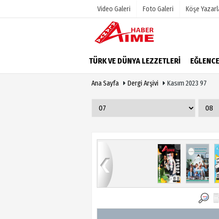
Video Galeri
Foto Galeri
Köşe Yazarl
Üye Paneli
Hava Duru
TÜRK VE DÜNYA LEZZETLERİ
EĞLENC
Haber Arşivi
Gazete Man
Ana Sayfa
Dergi Arşivi
Kasım 2023 97
Dergi Arşivi
Anketler
Günün Haberleri
Biyografile
9
80
81
82
83
84
1
2