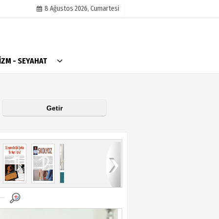
8 Ağustos 2026, Cumartesi
AlanyaTime TV
İZM - SEYAHAT
Moovit
Alanya-Gazipaşa & Antalya Canlı Uçak Seyir
Takip
Künye
11
12
13
14
15
16
17
18