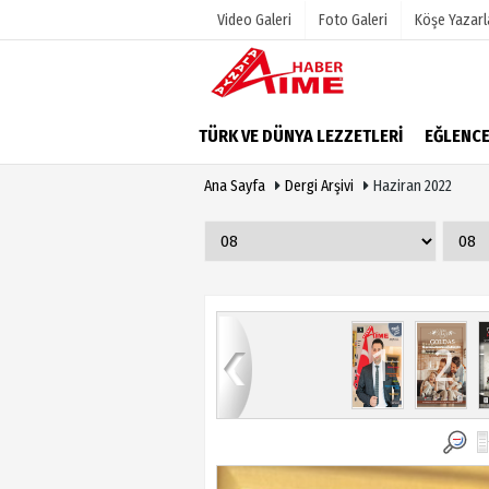
Video Galeri
Foto Galeri
Köşe Yazarl
Üye Paneli
Hava Duru
TÜRK VE DÜNYA LEZZETLERİ
EĞLENC
Haber Arşivi
Gazete Man
Ana Sayfa
Dergi Arşivi
Haziran 2022
Dergi Arşivi
Anketler
Günün Haberleri
Biyografile
9
80
81
82
83
84
1
2