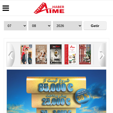
Üye Paneli
Hava
Köşe
AlanyaTime
Durumu
Yazarları
TV
Haber
Arşivi
Gazete
Video
Moovit
Manşetleri
Galeri
Dergi
Alanya-
84
1
2
3
4
5
6
Arşivi
Anketler
Foto
Gazipaşa
Galeri
& Antalya
Günün
Biyografiler
Canlı Uçak
Haberleri
Seyir
Takip
Künye