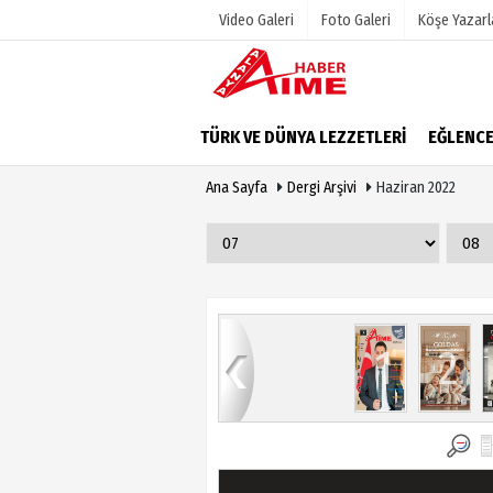
Video Galeri
Foto Galeri
Köşe Yazarl
Üye Paneli
Hava Duru
TÜRK VE DÜNYA LEZZETLERİ
EĞLENC
Haber Arşivi
Gazete Man
Ana Sayfa
Dergi Arşivi
Haziran 2022
Dergi Arşivi
Anketler
Günün Haberleri
Biyografile
9
80
81
82
83
84
1
2