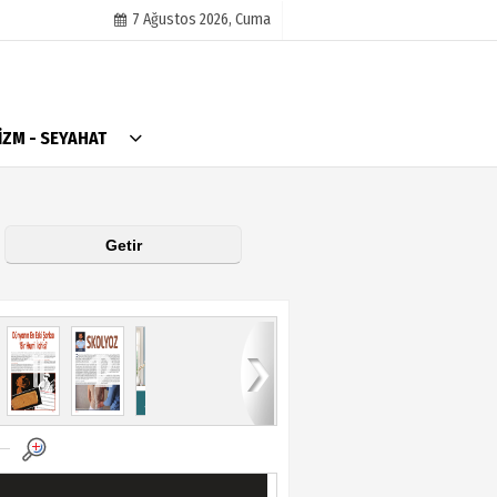
7 Ağustos 2026, Cuma
AlanyaTime TV
İZM - SEYAHAT
Moovit
Alanya-Gazipaşa & Antalya Canlı Uçak Seyir
Takip
Künye
11
12
13
14
15
16
17
18