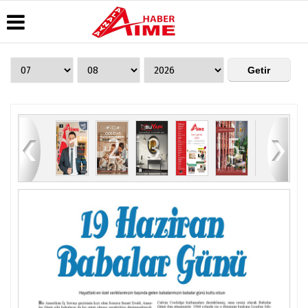
Üye Paneli
Hava
Köşe
AlanyaTime
Durumu
Yazarları
TV
Haber
Arşivi
Gazete
Video
Moovit
Manşetleri
Galeri
Dergi
Alanya-
84
1
2
3
4
5
6
Arşivi
Anketler
Foto
Gazipaşa
Galeri
& Antalya
Günün
Biyografiler
Canlı Uçak
Haberleri
Seyir
Takip
Künye