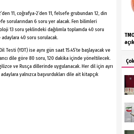
2’den 11, coğrafya-2’den 11, felsefe grubundan 12, din
efe sorularından 6 soru yer alacak. Fen bilimleri
yoloji 13 soru şeklindeki dağılımla toplamda 40 soru
TMO 
 adaylara 40 soru sorulacak.
açık
l Testi (YDT) ise aynı gün saat 15.45’te başlayacak ve
ancı dile göre 80 soru, 120 dakika içinde yöneltilecek.
Ço
gilizce ve Rusça dillerinde uygulanacak. Her dil için ayrı
 adaylara yalnızca başvurdukları dile ait kitapçık