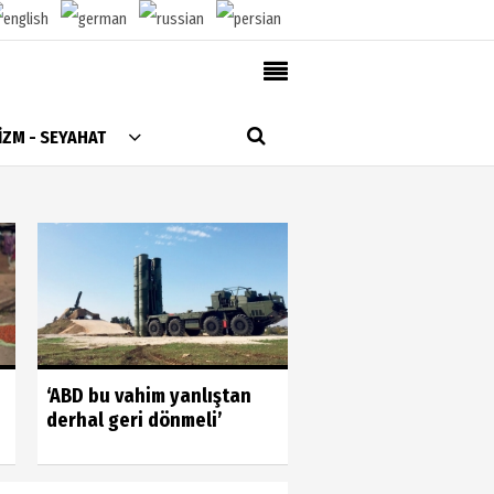
AlanyaTime TV
İZM - SEYAHAT
Moovit
Alanya-Gazipaşa & Antalya Canlı Uçak Seyir
Takip
Künye
Gönüllülerin gücün
‘ABD bu vahim yanlıştan
gördük
derhal geri dönmeli’