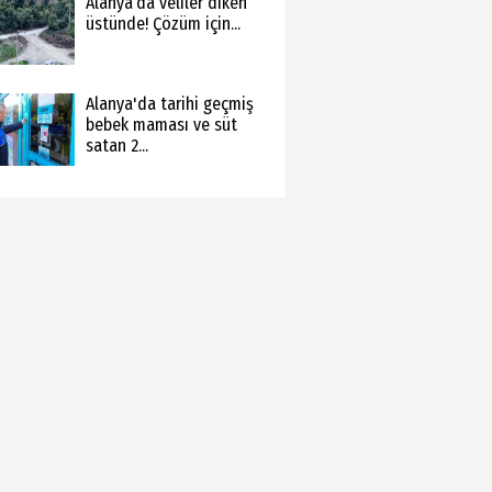
Alanya’da veliler diken
üstünde! Çözüm için...
Alanya'da tarihi geçmiş
bebek maması ve süt
satan 2...