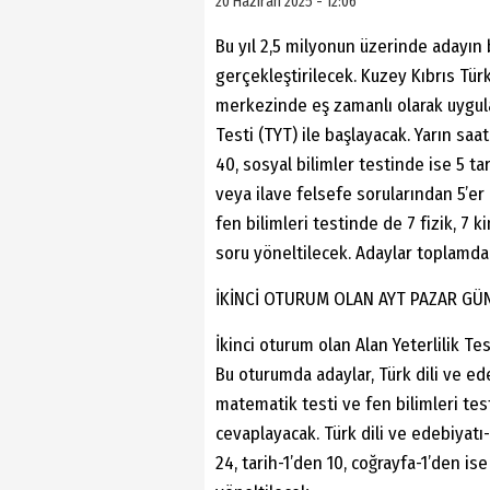
20 Haziran 2025 - 12:06
Bu yıl 2,5 milyonun üzerinde adayı
gerçekleştirilecek. Kuzey Kıbrıs Tü
merkezinde eş zamanlı olarak uygula
Testi (TYT) ile başlayacak. Yarın sa
40, sosyal bilimler testinde ise 5 tar
veya ilave felsefe sorularından 5’e
fen bilimleri testinde de 7 fizik, 7
soru yöneltilecek. Adaylar toplamda
İKİNCİ OTURUM OLAN AYT PAZAR GÜ
İkinci oturum olan Alan Yeterlilik Te
Bu oturumda adaylar, Türk dili ve edeb
matematik testi ve fen bilimleri te
cevaplayacak. Türk dili ve edebiyatı
24, tarih-1’den 10, coğrayfa-1’den i