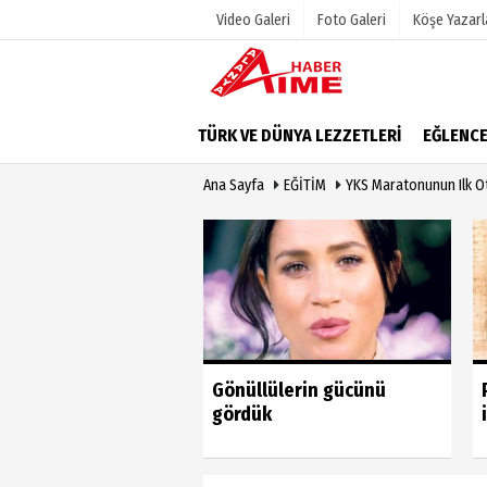
Video Galeri
Foto Galeri
Köşe Yazarl
Üye Paneli
Hava Duru
TÜRK VE DÜNYA LEZZETLERİ
EĞLENC
Haber Arşivi
Gazete Man
Ana Sayfa
EĞİTİM
YKS Maratonunun Ilk Ot
Dergi Arşivi
Anketler
Günün Haberleri
Biyografile
u vahim yanlıştan
Gönüllülerin gücünü
 geri dönmeli’
gördük