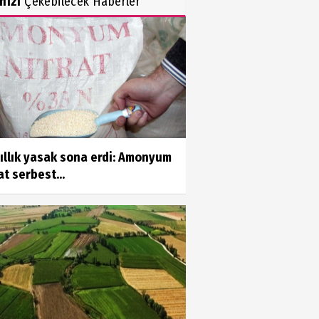
inizi
Çekebilecek Haberler
ıllık yasak sona erdi: Amonyum
at serbest...