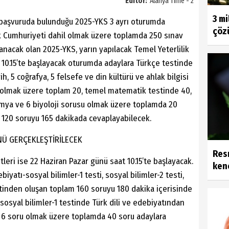
Editör:
Alanya Time - 2
3 mi
n başvuruda bulunduğu 2025-YKS 3 ayrı oturumda
çözü
rk Cumhuriyeti dahil olmak üzere toplamda 250 sınav
nacak olan 2025-YKS, yarın yapılacak Temel Yeterlilik
at 10.15’te başlayacak oturumda adaylara Türkçe testinde
ih, 5 coğrafya, 5 felsefe ve din kültürü ve ahlak bilgisi
r olmak üzere toplam 20, temel matematik testinde 40,
 kimya ve 6 biyoloji sorusu olmak üzere toplamda 20
 120 soruyu 165 dakikada cevaplayabilecek.
NÜ GERÇEKLEŞTİRİLECEK
Resm
stleri ise 22 Haziran Pazar günü saat 10.15’te başlayacak.
kene
iyatı-sosyal bilimler-1 testi, sosyal bilimler-2 testi,
stinden oluşan toplam 160 soruyu 180 dakika içerisinde
-sosyal bilimler-1 testinde Türk dili ve edebiyatından
se 6 soru olmak üzere toplamda 40 soru adaylara