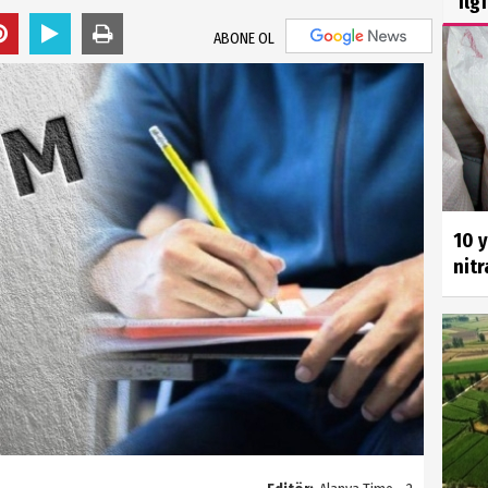
İlg
ABONE OL
10 y
nitr