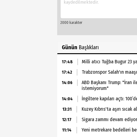
Günün
Başlıkları
Milli atıcı Tuğba Bugur 23 
17:48
Trabzonspor Salah'ın maaşını
17:42
ABD Başkanı Trump: "İran i
14:06
istemiyorum"
İngiltere kapıları açtı: 100’
14:04
Kuzey Kıbrıs'ta aşırı sıcak 
13:31
Sigara zammı devam ediyor:
12:17
Yeni metrekare bedelleri be
11:14