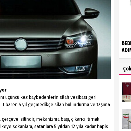
BEB
ADI
Ço
yor
ını üçüncü kez kaybedenlerin silah vesikası geri
den itibaren 5 yıl geçmedikçe silah bulundurma ve taşıma
 çerçeve, silindir, mekanizma başı, çıkarıcı, tırnak,
lkeye sokanlara, satanlara 5 yıldan 12 yıla kadar hapis