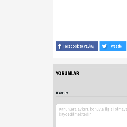
Facebook'ta Paylaş
Tweetle
YORUMLAR
0 Yorum