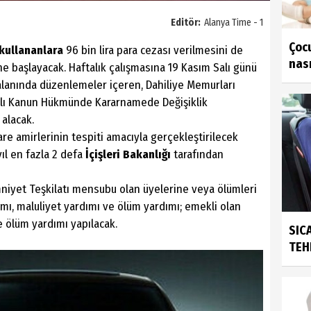
Editör:
Alanya Time - 1
Çoc
 kullananlara
96 bin lira para cezası verilmesini de
nası
ne başlayacak. Haftalık çalışmasına 19 Kasım Salı günü
 alanında düzenlemeler içeren, Dahiliye Memurları
yılı Kanun Hükmünde Kararnamede Değişiklik
 alacak.
dare amirlerinin tespiti amacıyla gerçekleştirilecek
ıl en fazla 2 defa
İçişleri Bakanlığı
tarafından
niyet Teşkilatı mensubu olan üyelerine veya ölümleri
ımı, maluliyet yardımı ve ölüm yardımı; emekli olan
e ölüm yardımı yapılacak.
SIC
TEH