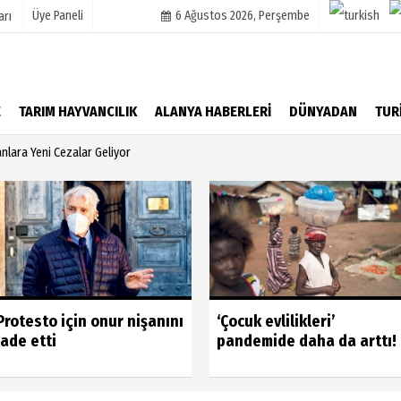
Üye Paneli
6 Ağustos 2026, Perşembe
arı
mu
Köşe Yazarları
E
TARIM HAYVANCILIK
ALANYA HABERLERİ
DÜNYADAN
TUR
şetleri
Video Galeri
anlara Yeni Cezalar Geliyor
Foto Galeri
r
Protesto için onur nişanını
‘Çocuk evlilikleri’
iade etti
pandemide daha da arttı!