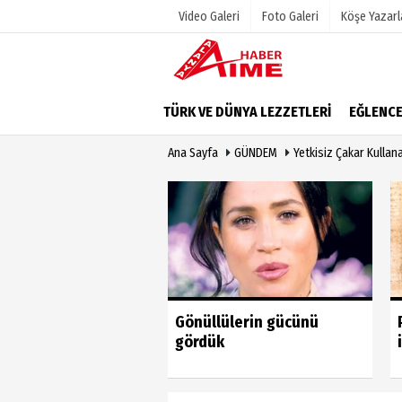
Video Galeri
Foto Galeri
Köşe Yazarl
Üye Paneli
Hava Duru
TÜRK VE DÜNYA LEZZETLERİ
EĞLENC
Haber Arşivi
Gazete Man
Ana Sayfa
GÜNDEM
Yetkisiz Çakar Kullan
Dergi Arşivi
Anketler
Günün Haberleri
Biyografile
u vahim yanlıştan
Gönüllülerin gücünü
 geri dönmeli’
gördük