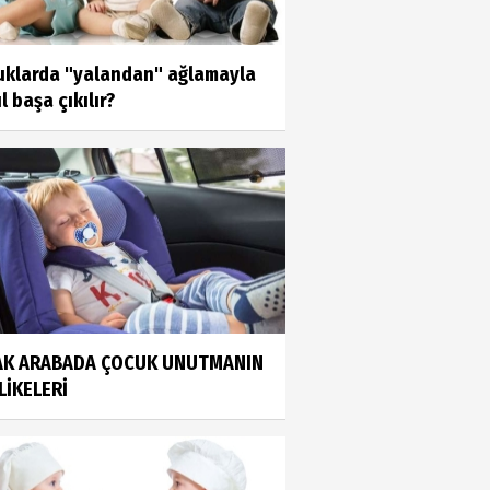
uklarda "yalandan" ağlamayla
l başa çıkılır?
AK ARABADA ÇOCUK UNUTMANIN
LİKELERİ