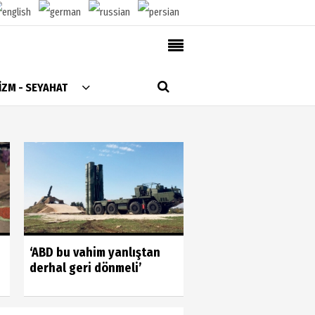
AlanyaTime TV
İZM - SEYAHAT
Moovit
Alanya-Gazipaşa & Antalya Canlı Uçak Seyir
Takip
Künye
Gönüllülerin gücün
‘ABD bu vahim yanlıştan
gördük
derhal geri dönmeli’