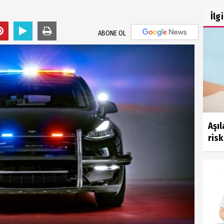
İlg
ABONE OL
Aşıl
risk