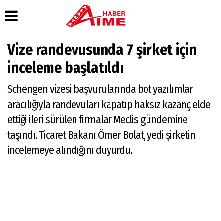
Vize randevusunda 7 şirket için
Üye Paneli
Hava
Köşe
AlanyaTime
inceleme başlatıldı
Durumu
Yazarları
TV
Haber
Arşivi
Gazete
Video
Moovit
Schengen vizesi başvurularında bot yazılımlar
Manşetleri
Galeri
Dergi
Alanya-
aracılığıyla randevuları kapatıp haksız kazanç elde
Arşivi
Anketler
Foto
Gazipaşa
Galeri
& Antalya
ettiği ileri sürülen firmalar Meclis gündemine
Günün
Biyografiler
Canlı Uçak
Haberleri
Seyir
taşındı. Ticaret Bakanı Ömer Bolat, yedi şirketin
Takip
incelemeye alındığını duyurdu.
Künye