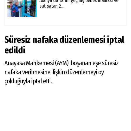
Alanya'da tarihi geçmiş bebek maması ve
süt satan 2...
Süresiz nafaka düzenlemesi iptal
edildi
Anayasa Mahkemesi (AYM), boşanan eşe süresiz
nafaka verilmesine ilişkin düzenlemeyi oy
çokluğuyla iptal etti.