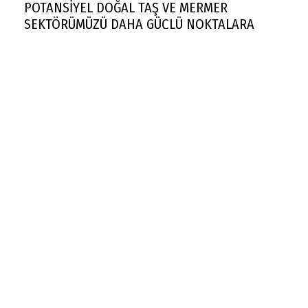
POTANSİYEL DOĞAL TAŞ VE MERMER
SEKTÖRÜMÜZÜ DAHA GÜÇLÜ NOKTALARA
TAŞIYACAKTIR"
Rekabet Kurumu market zincirinin devrine
'koşullu izin' verdi
FAA yüzlerce Boeing 737 Max uçağında çatlak
incelemesi istedi
Trendyol 1. Lig'de yeni sezon başlıyor