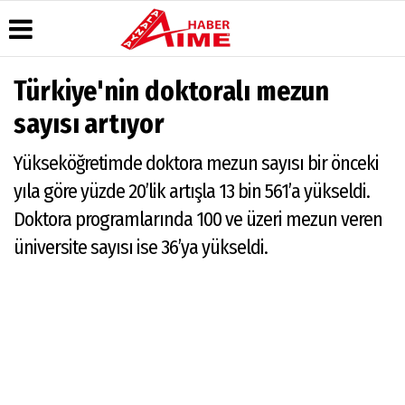
Türkiye'nin doktoralı mezun
Üye Paneli
Hava
Köşe
AlanyaTime
sayısı artıyor
Durumu
Yazarları
TV
Haber
Arşivi
Gazete
Video
Moovit
Yükseköğretimde doktora mezun sayısı bir önceki
Manşetleri
Galeri
Dergi
Alanya-
yıla göre yüzde 20’lik artışla 13 bin 561’a yükseldi.
Arşivi
Anketler
Foto
Gazipaşa
Galeri
& Antalya
Doktora programlarında 100 ve üzeri mezun veren
Günün
Biyografiler
Canlı Uçak
Haberleri
Seyir
üniversite sayısı ise 36’ya yükseldi.
Takip
Künye