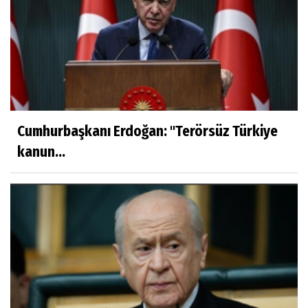
Cumhurbaşkanı Erdoğan: ''Terörsüz Türkiye
kanun...