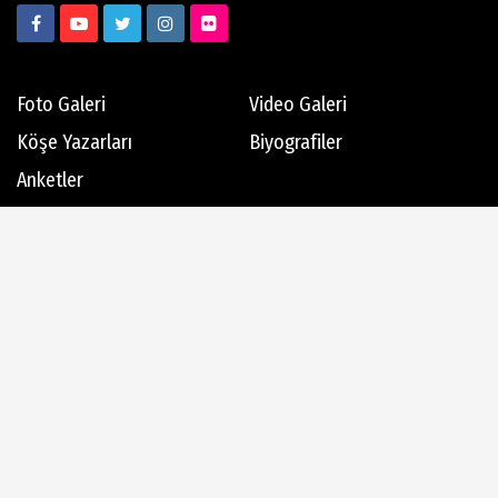
Foto Galeri
Video Galeri
Köşe Yazarları
Biyografiler
Anketler
Hava Durumu
Günün Haberleri
Gazete Manşetleri
Haber Arşivi
Dergi Arşivi
Üye Paneli
AlanyaTime TV
Moovit
Alanya-Gazipaşa & Antalya Canlı Uçak Seyir Takip
Künye
İletişim
Çerez Politikası
Gizlilik İlkeleri
Rss