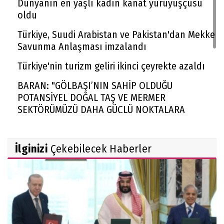
Dünyanın en yaşlı kadın kanat yürüyüşçüsü
oldu
Türkiye, Suudi Arabistan ve Pakistan'dan Mekke
Savunma Anlaşması imzalandı
Türkiye'nin turizm geliri ikinci çeyrekte azaldı
BARAN: "GÖLBAŞI’NIN SAHİP OLDUĞU
POTANSİYEL DOĞAL TAŞ VE MERMER
SEKTÖRÜMÜZÜ DAHA GÜÇLÜ NOKTALARA
TAŞIYACAKTIR"
Rekabet Kurumu market zincirinin devrine
İlginizi
Çekebilecek Haberler
'koşullu izin' verdi
FAA yüzlerce Boeing 737 Max uçağında çatlak
incelemesi istedi
Trendyol 1. Lig'de yeni sezon başlıyor