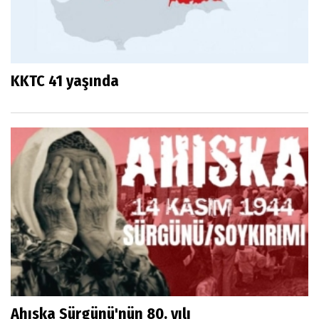
KKTC 41 yaşında
Ahıska Sürgünü'nün 80. yılı