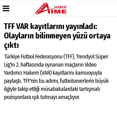
TFF VAR kayıtlarını yayınladı:
Üye Paneli
Hava
Köşe
AlanyaTime
Olayların bilinmeyen yüzü ortaya
Durumu
Yazarları
TV
Haber
çıktı
Arşivi
Gazete
Video
Moovit
Manşetleri
Galeri
Dergi
Alanya-
Türkiye Futbol Federasyonu (TFF), Trendyol Süper
Arşivi
Anketler
Foto
Gazipaşa
Galeri
& Antalya
Günün
Biyografiler
Lig'in 2. haftasında oynanan maçların Video
Canlı Uçak
Haberleri
Seyir
Yardımcı Hakem (VAR) kayıtlarını kamuoyuyla
Takip
paylaştı. TFF'nin bu adımı, futbolseverlerin büyük
Künye
ilgiyle takip ettiği müsabakalardaki tartışmalı
pozisyonlara ışık tutmayı amaçlıyor.