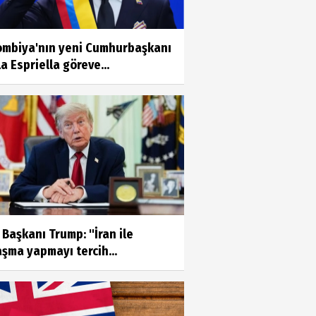
ombiya'nın yeni Cumhurbaşkanı
a Espriella göreve...
Başkanı Trump: "İran ile
şma yapmayı tercih...