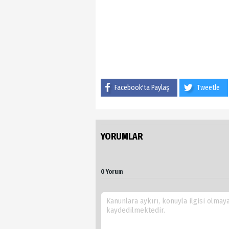
Facebook'ta Paylaş
Tweetle
YORUMLAR
0 Yorum