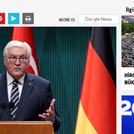
İlg
ABONE OL
HİR
NÜK