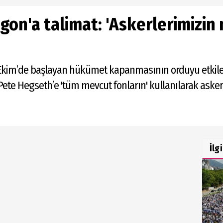
on'a talimat: 'Askerlerimizin
Ekim’de başlayan hükümet kapanmasının orduyu etkile
Pete Hegseth’e 'tüm mevcut fonların' kullanılarak ask
İlg