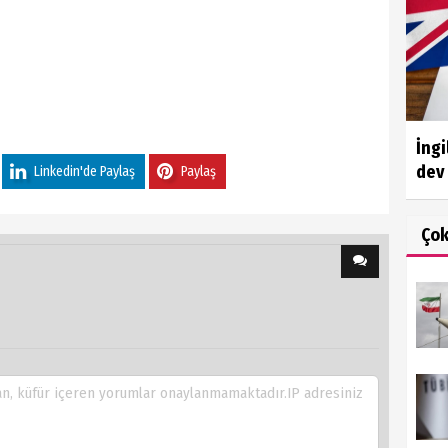
İngi
dev 
Linkedin'de Paylaş
Paylaş
Ço