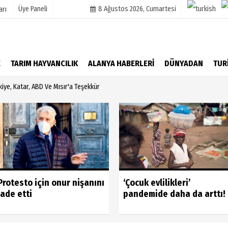
Üye Paneli
8 Ağustos 2026, Cumartesi
arı
mu
Köşe Yazarları
E
TARIM HAYVANCILIK
ALANYA HABERLERİ
DÜNYADAN
TUR
şetleri
Video Galeri
iye, Katar, ABD Ve Mısır'a Teşekkür
Foto Galeri
r
Protesto için onur nişanını
‘Çocuk evlilikleri’
iade etti
pandemide daha da arttı!