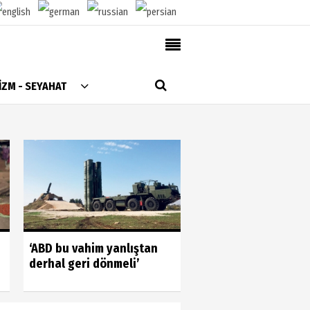
AlanyaTime TV
İZM - SEYAHAT
Moovit
Alanya-Gazipaşa & Antalya Canlı Uçak Seyir
Takip
Künye
Gönüllülerin gücün
‘ABD bu vahim yanlıştan
gördük
derhal geri dönmeli’