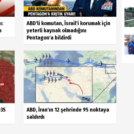
ı:
ABD'li komutan, İsrail'i korumak için
ı
yeterli kaynak olmadığını
Pentagon'a bildirdi
-35
ABD, İran'ın 12 şehrinde 95 noktaya
saldırdı