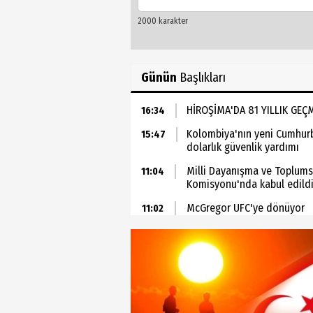
Günün
Başlıkları
HİROŞİMA'DA 81 YILLIK GEÇ
16:34
Kolombiya'nın yeni Cumhurba
15:47
dolarlık güvenlik yardımı
Milli Dayanışma ve Toplums
11:04
Komisyonu'nda kabul edild
McGregor UFC'ye dönüyor
11:02