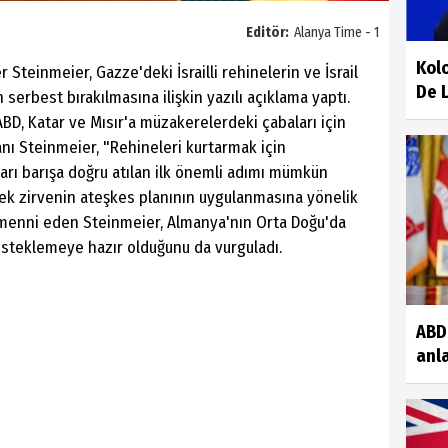
Editör:
Alanya Time - 1
Kol
teinmeier, Gazze'deki İsrailli rehinelerin ve İsrail
De L
n serbest bırakılmasına ilişkin yazılı açıklama yaptı.
BD, Katar ve Mısır'a müzakerelerdeki çabaları için
ı Steinmeier, "Rehineleri kurtarmak için
arı barışa doğru atılan ilk önemli adımı mümkün
ecek zirvenin ateşkes planının uygulanmasına yönelik
emenni eden Steinmeier, Almanya'nın Orta Doğu'da
 desteklemeye hazır olduğunu da vurguladı.
ABD 
anla