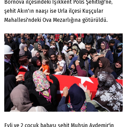
Bornova ilçesindeki Işıkkent Polis Şehitliği'ne,
şehit Akın'ın naaşı ise Urla ilçesi Kuşçular
Mahallesi'ndeki Ova Mezarlığına götürüldü.
Evli ve 2 çocuk babası şehit Muhsin Aydemir'in