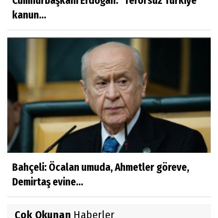
Cumhurbaşkanı Erdoğan: ''Terörsüz Türkiye
kanun...
Bahçeli: Öcalan umuda, Ahmetler göreve,
Demirtaş evine...
Çok Okunan
Haberler