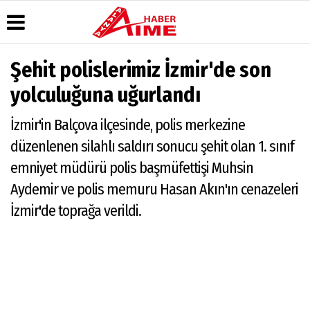
Şehit polislerimiz İzmir'de son
Üye Paneli
Hava
Köşe
AlanyaTime
yolculuğuna uğurlandı
Durumu
Yazarları
TV
Haber
Arşivi
Gazete
Video
Moovit
İzmir'in Balçova ilçesinde, polis merkezine
Manşetleri
Galeri
Dergi
Alanya-
düzenlenen silahlı saldırı sonucu şehit olan 1. sınıf
Arşivi
Anketler
Foto
Gazipaşa
Galeri
& Antalya
emniyet müdürü polis başmüfettişi Muhsin
Günün
Biyografiler
Canlı Uçak
Haberleri
Seyir
Aydemir ve polis memuru Hasan Akın'ın cenazeleri
Takip
İzmir'de toprağa verildi.
Künye