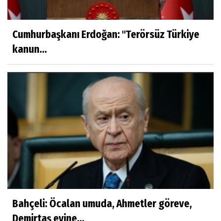
Cumhurbaşkanı Erdoğan: ''Terörsüz Türkiye
kanun...
Bahçeli: Öcalan umuda, Ahmetler göreve,
Demirtaş evine...