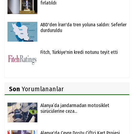
fırlatıldı
ABD'den İran'da tren yoluna saldırı: Seferler
durduruldu
Fitch, Türkiye'nin kredi notunu teyit etti
Son
Yorumlananlar
Alanya’da jandarmadan motosiklet
sürücülerine ceza...
Alanya'da Çevre Dostu Çiftçi Kart Projesi