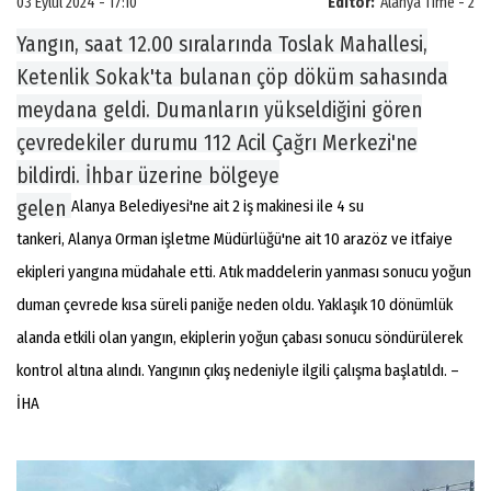
03 Eylül 2024 - 17:10
Editör:
Alanya Time - 2
Yangın, saat 12.00 sıralarında Toslak Mahallesi,
Ketenlik Sokak'ta bulanan çöp döküm sahasında
meydana geldi. Dumanların yükseldiğini gören
çevredekiler durumu 112 Acil Çağrı Merkezi'ne
bildirdi. İhbar üzerine bölgeye
gelen
Alanya Belediyesi'ne ait 2 iş makinesi ile 4 su
tankeri, Alanya Orman işletme Müdürlüğü'ne ait 10 arazöz ve itfaiye
ekipleri yangına müdahale etti. Atık maddelerin yanması sonucu yoğun
duman çevrede kısa süreli paniğe neden oldu. Yaklaşık 10 dönümlük
alanda etkili olan yangın, ekiplerin yoğun çabası sonucu söndürülerek
kontrol altına alındı. Yangının çıkış nedeniyle ilgili çalışma başlatıldı. –
İHA