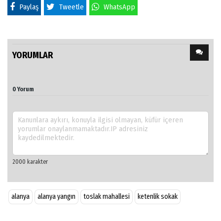
Paylaş
Tweetle
WhatsApp
YORUMLAR
0 Yorum
alanya
alanya yangın
toslak mahallesi
ketenlik sokak