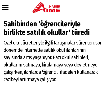
Sahibinden 'öğrencileriyle
Üye Paneli
Hava
Köşe
AlanyaTime
birlikte satılık okullar' türedi
Durumu
Yazarları
TV
Haber
Arşivi
Gazete
Video
Moovit
Özel okul ücretleriyle ilgili tartışmalar sürerken, son
Manşetleri
Galeri
Dergi
Alanya-
dönemde internette satılık okul ilanlarının
Arşivi
Anketler
Foto
Gazipaşa
Galeri
& Antalya
sayısında artış yaşanıyor. Bazı okul sahipleri,
Günün
Biyografiler
Canlı Uçak
Haberleri
Seyir
okullarını satmaya, kiralamaya veya devretmeye
Takip
çalışırken, ilanlarda 'öğrencili' ifadeleri kullanarak
Künye
cazibeyi artırmaya çalışıyor.