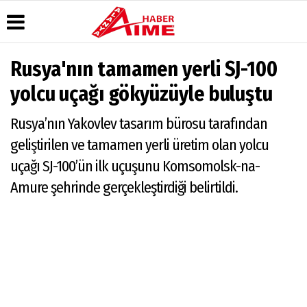
Rusya'nın tamamen yerli SJ-100
Üye Paneli
Hava Durumu
Köşe Yazarları
yolcu uçağı gökyüzüyle buluştu
Haber Arşivi
Gazete
Video Galeri
Manşetleri
Rusya’nın Yakovlev tasarım bürosu tarafından
Dergi Arşivi
Foto Galeri
Anketler
Günün Haberleri
geliştirilen ve tamamen yerli üretim olan yolcu
Biyografiler
uçağı SJ-100’ün ilk uçuşunu Komsomolsk-na-
Amure şehrinde gerçekleştirdiği belirtildi.