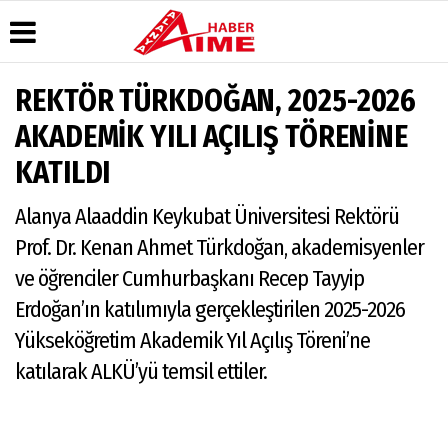
REKTÖR TÜRKDOĞAN, 2025-2026
Üye Paneli
Hava
Köşe
AlanyaTime
AKADEMİK YILI AÇILIŞ TÖRENİNE
Durumu
Yazarları
TV
Haber
KATILDI
Arşivi
Gazete
Video
Moovit
Manşetleri
Galeri
Dergi
Alanya-
Alanya Alaaddin Keykubat Üniversitesi Rektörü
Arşivi
Anketler
Foto
Gazipaşa
Galeri
& Antalya
Günün
Biyografiler
Prof. Dr. Kenan Ahmet Türkdoğan, akademisyenler
Canlı Uçak
Haberleri
Seyir
ve öğrenciler Cumhurbaşkanı Recep Tayyip
Takip
Erdoğan’ın katılımıyla gerçekleştirilen 2025-2026
Künye
Yükseköğretim Akademik Yıl Açılış Töreni’ne
katılarak ALKÜ’yü temsil ettiler.