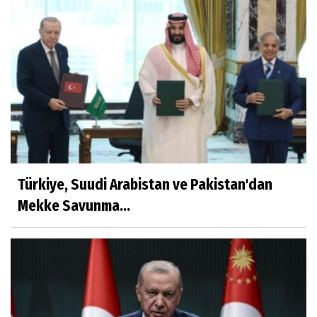
FAA yüzlerce Boeing 737 Max uçağında çatlak
incelemesi istedi
Trendyol 1. Lig'de yeni sezon başlıyor
Türkiye, Suudi Arabistan ve Pakistan'dan
Mekke Savunma...