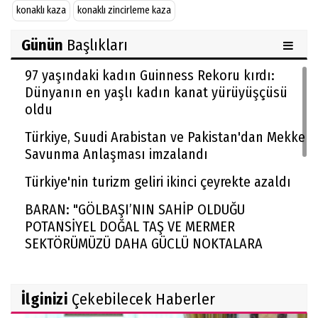
konaklı kaza
konaklı zincirleme kaza
Günün
Başlıkları
97 yaşındaki kadın Guinness Rekoru kırdı:
Dünyanın en yaşlı kadın kanat yürüyüşçüsü
oldu
Türkiye, Suudi Arabistan ve Pakistan'dan Mekke
Savunma Anlaşması imzalandı
Türkiye'nin turizm geliri ikinci çeyrekte azaldı
BARAN: "GÖLBAŞI’NIN SAHİP OLDUĞU
POTANSİYEL DOĞAL TAŞ VE MERMER
SEKTÖRÜMÜZÜ DAHA GÜÇLÜ NOKTALARA
TAŞIYACAKTIR"
Rekabet Kurumu market zincirinin devrine
İlginizi
Çekebilecek Haberler
'koşullu izin' verdi