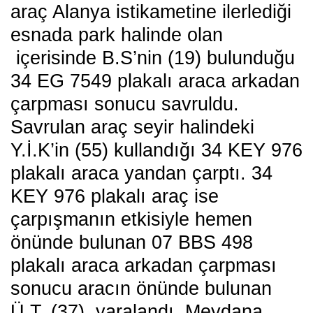
araç Alanya istikametine ilerlediği
esnada park halinde olan
içerisinde B.S’nin (19) bulunduğu
34 EG 7549 plakalı araca arkadan
çarpması sonucu savruldu.
Savrulan araç seyir halindeki
Y.İ.K’in (55) kullandığı 34 KEY 976
plakalı araca yandan çarptı.
34
KEY 976 plakalı araç ise
çarpışmanın etkisiyle hemen
önünde bulunan 07 BBS 498
plakalı araca arkadan çarpması
sonucu aracın önünde bulunan
Ü.T. (37) yaralandı. Meydana