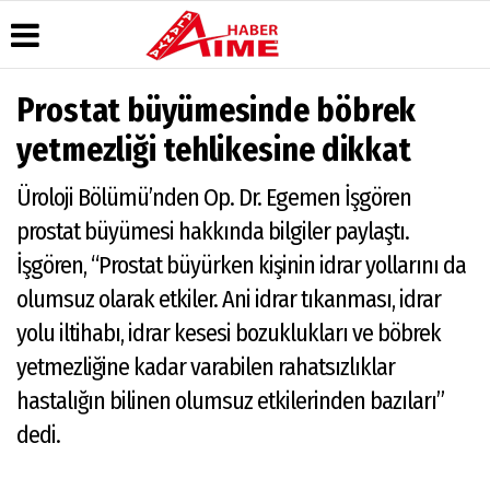
Prostat büyümesinde böbrek
Üye Paneli
Hava
Köşe
AlanyaTime
yetmezliği tehlikesine dikkat
Durumu
Yazarları
TV
Haber
Arşivi
Gazete
Video
Moovit
Üroloji Bölümü’nden Op. Dr. Egemen İşgören
Manşetleri
Galeri
Dergi
Alanya-
prostat büyümesi hakkında bilgiler paylaştı.
Arşivi
Anketler
Foto
Gazipaşa
Galeri
& Antalya
İşgören, “Prostat büyürken kişinin idrar yollarını da
Günün
Biyografiler
Canlı Uçak
Haberleri
Seyir
olumsuz olarak etkiler. Ani idrar tıkanması, idrar
Takip
yolu iltihabı, idrar kesesi bozuklukları ve böbrek
Künye
yetmezliğine kadar varabilen rahatsızlıklar
hastalığın bilinen olumsuz etkilerinden bazıları”
dedi.