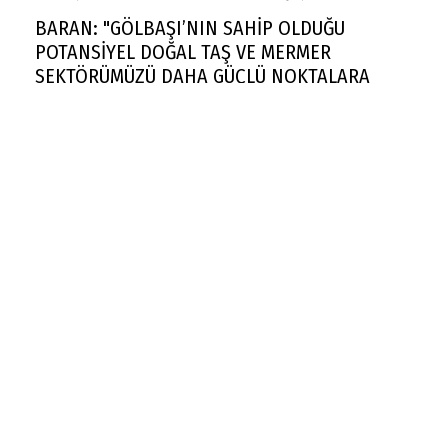
BARAN: "GÖLBAŞI’NIN SAHİP OLDUĞU
POTANSİYEL DOĞAL TAŞ VE MERMER
SEKTÖRÜMÜZÜ DAHA GÜÇLÜ NOKTALARA
TAŞIYACAKTIR"
Rekabet Kurumu market zincirinin devrine
'koşullu izin' verdi
FAA yüzlerce Boeing 737 Max uçağında çatlak
incelemesi istedi
Trendyol 1. Lig'de yeni sezon başlıyor