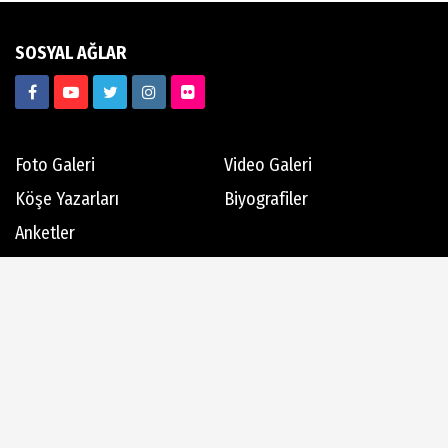
SOSYAL AĞLAR
Foto Galeri
Video Galeri
Köşe Yazarları
Biyografiler
Anketler
Hava Durumu
Günün Haberleri
Gazete Manşetleri
Haber Arşivi
Dergi Arşivi
Üye Paneli
AlanyaTime TV
Moovit