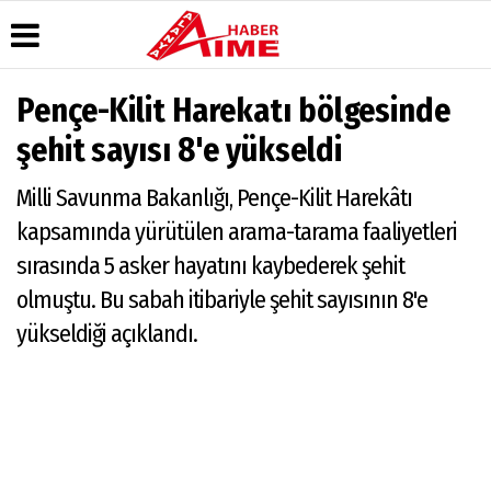
Pençe-Kilit Harekatı bölgesinde
Üye Paneli
Hava
Köşe
AlanyaTime
şehit sayısı 8'e yükseldi
Durumu
Yazarları
TV
Haber
Arşivi
Gazete
Video
Moovit
Milli Savunma Bakanlığı, Pençe-Kilit Harekâtı
Manşetleri
Galeri
Dergi
Alanya-
kapsamında yürütülen arama-tarama faaliyetleri
Arşivi
Anketler
Foto
Gazipaşa
Galeri
& Antalya
sırasında 5 asker hayatını kaybederek şehit
Günün
Biyografiler
Canlı Uçak
Haberleri
Seyir
olmuştu. Bu sabah itibariyle şehit sayısının 8'e
Takip
yükseldiği açıklandı.
Künye