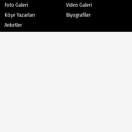
Foto Galeri
Video Galeri
Köşe Yazarları
Biyografiler
Anketler
Hava Durumu
Günün Haberleri
Gazete Manşetleri
Haber Arşivi
Dergi Arşivi
Üye Paneli
AlanyaTime TV
Moovit
Alanya-Gazipaşa & Antalya Canlı Uçak Seyir Takip
Künye
İletişim
Çerez Politikası
Gizlilik İlkeleri
Rss