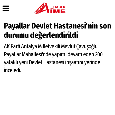
Payallar Devlet Hastanesi'nin son
Üye Paneli
Hava
Köşe
AlanyaTime
durumu değerlendirildi
Durumu
Yazarları
TV
Haber
Arşivi
Gazete
Video
Moovit
AK Parti Antalya Milletvekili Mevlüt Çavuşoğlu,
Manşetleri
Galeri
Dergi
Alanya-
Payallar Mahallesi'nde yapımı devam eden 200
Arşivi
Anketler
Foto
Gazipaşa
Galeri
& Antalya
yataklı yeni Devlet Hastanesi inşaatını yerinde
Günün
Biyografiler
Canlı Uçak
Haberleri
Seyir
inceledi.
Takip
Künye