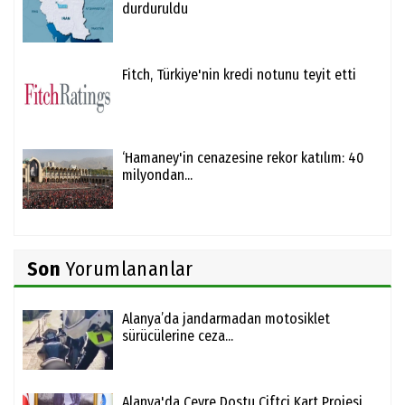
durduruldu
Fitch, Türkiye'nin kredi notunu teyit etti
‘Hamaney'in cenazesine rekor katılım: 40
milyondan...
Son
Yorumlananlar
Alanya’da jandarmadan motosiklet
sürücülerine ceza...
Alanya'da Çevre Dostu Çiftçi Kart Projesi