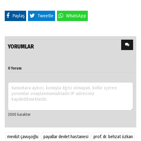
Paylaş
Tweetle
WhatsApp
YORUMLAR
0 Yorum
mevlüt çavuşoğlu
payallar devlet hastanesi
prof. dr. behzat özkan