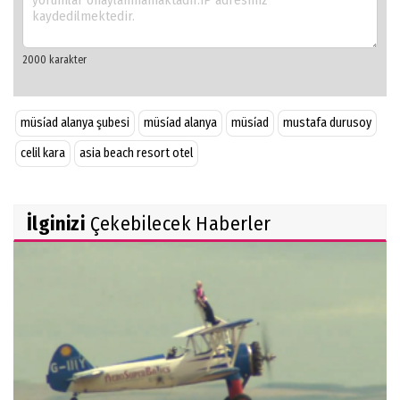
müsi̇ad alanya şubesi
müsi̇ad alanya
müsi̇ad
mustafa durusoy
celil kara
asia beach resort otel
İlginizi
Çekebilecek Haberler