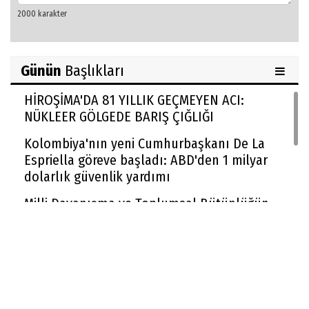
Günün
Başlıkları
HİROŞİMA'DA 81 YILLIK GEÇMEYEN ACI:
NÜKLEER GÖLGEDE BARIŞ ÇIĞLIĞI
Kolombiya'nın yeni Cumhurbaşkanı De La
Espriella göreve başladı: ABD'den 1 milyar
dolarlık güvenlik yardımı
Milli Dayanışma ve Toplumsal Bütünlüğün
Güçlendirilmesi kanun teklifi Adalet
Komisyonu'nda kabul edildi
McGregor UFC'ye dönüyor