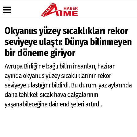
Okyanus yüzey sıcaklıkları rekor
Üye Paneli
Hava
Köşe
AlanyaTime
seviyeye ulaştı: Dünya bilinmeyen
Durumu
Yazarları
TV
Haber
bir döneme giriyor
Arşivi
Gazete
Video
Moovit
Manşetleri
Galeri
Dergi
Alanya-
Avrupa Birliği'ne bağlı bilim insanları, haziran
Arşivi
Anketler
Foto
Gazipaşa
Galeri
& Antalya
Günün
Biyografiler
ayında okyanus yüzey sıcaklıklarının rekor
Canlı Uçak
Haberleri
Seyir
seviyeye ulaştığını bildirdi. Bu durum, yaz aylarında
Takip
daha tehlikeli sıcak hava dalgalarının
Künye
yaşanabileceğine dair endişeleri artırdı.