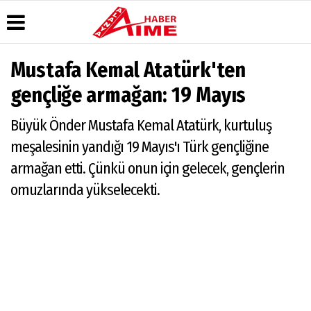
Mustafa Kemal Atatürk'ten
Üye Paneli
Hava
Köşe
AlanyaTime
gençliğe armağan: 19 Mayıs
Durumu
Yazarları
TV
Haber
Arşivi
Gazete
Video
Moovit
Büyük Önder Mustafa Kemal Atatürk, kurtuluş
Manşetleri
Galeri
Dergi
Alanya-
meşalesinin yandığı 19 Mayıs'ı Türk gençliğine
Arşivi
Anketler
Foto
Gazipaşa
Galeri
& Antalya
armağan etti. Çünkü onun için gelecek, gençlerin
Günün
Biyografiler
Canlı Uçak
Haberleri
Seyir
omuzlarında yükselecekti.
Takip
Künye