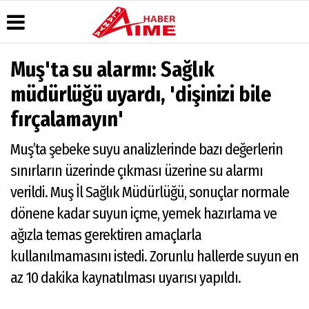
Muş'ta su alarmı: Sağlık
Üye Paneli
Hava
Köşe
AlanyaTime
müdürlüğü uyardı, 'dişinizi bile
Durumu
Yazarları
TV
Haber
fırçalamayın'
Arşivi
Gazete
Video
Moovit
Manşetleri
Galeri
Dergi
Alanya-
Muş’ta şebeke suyu analizlerinde bazı değerlerin
Arşivi
Anketler
Foto
Gazipaşa
Galeri
& Antalya
Günün
Biyografiler
sınırların üzerinde çıkması üzerine su alarmı
Canlı Uçak
Haberleri
Seyir
verildi. Muş İl Sağlık Müdürlüğü, sonuçlar normale
Takip
dönene kadar suyun içme, yemek hazırlama ve
Künye
ağızla temas gerektiren amaçlarla
kullanılmamasını istedi. Zorunlu hallerde suyun en
az 10 dakika kaynatılması uyarısı yapıldı.