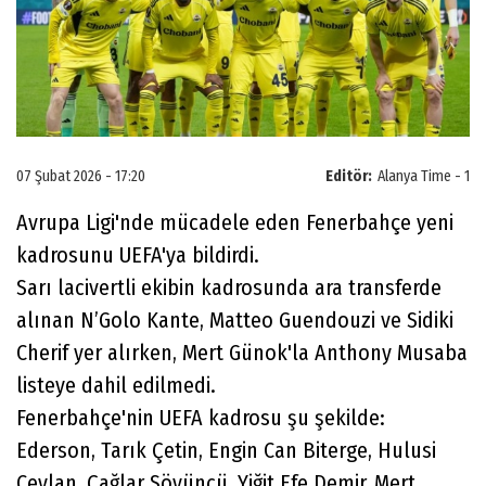
07 Şubat 2026 - 17:20
Editör:
Alanya Time - 1
Avrupa Ligi'nde mücadele eden Fenerbahçe yeni
kadrosunu UEFA'ya bildirdi.
Sarı lacivertli ekibin kadrosunda ara transferde
alınan N’Golo Kante, Matteo Guendouzi ve Sidiki
Cherif yer alırken, Mert Günok'la Anthony Musaba
listeye dahil edilmedi.
Fenerbahçe'nin UEFA kadrosu şu şekilde:
Ederson, Tarık Çetin, Engin Can Biterge, Hulusi
Ceylan, Çağlar Söyüncü, Yiğit Efe Demir, Mert