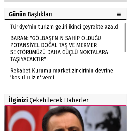
Günün
Başlıkları
Türkiye'nin turizm geliri ikinci çeyrekte azaldı
BARAN: "GÖLBAŞI’NIN SAHİP OLDUĞU
POTANSİYEL DOĞAL TAŞ VE MERMER
SEKTÖRÜMÜZÜ DAHA GÜÇLÜ NOKTALARA
TAŞIYACAKTIR"
Rekabet Kurumu market zincirinin devrine
'koşullu izin' verdi
FAA yüzlerce Boeing 737 Max uçağında çatlak
incelemesi istedi
İlginizi
Çekebilecek Haberler
Trendyol 1. Lig'de yeni sezon başlıyor