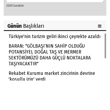
Günün
Başlıkları
Türkiye'nin turizm geliri ikinci çeyrekte azaldı
BARAN: "GÖLBAŞI’NIN SAHİP OLDUĞU
POTANSİYEL DOĞAL TAŞ VE MERMER
SEKTÖRÜMÜZÜ DAHA GÜÇLÜ NOKTALARA
TAŞIYACAKTIR"
Rekabet Kurumu market zincirinin devrine
'koşullu izin' verdi
FAA yüzlerce Boeing 737 Max uçağında çatlak
incelemesi istedi
Trendyol 1. Lig'de yeni sezon başlıyor