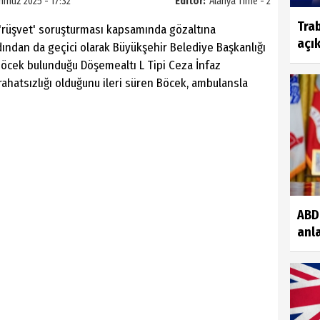
mmuz 2025 - 17:32
Editör:
Alanya Time - 2
Tra
 'rüşvet' soruşturması kapsamında gözaltına
açık
dından da geçici olarak Büyükşehir Belediye Başkanlığı
Böcek bulunduğu Döşemealtı L Tipi Ceza İnfaz
ahatsızlığı olduğunu ileri süren Böcek, ambulansla
.
ABD 
anla