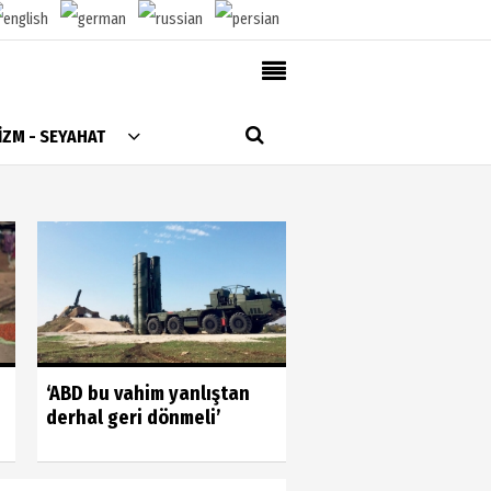
AlanyaTime TV
İZM - SEYAHAT
Moovit
Alanya-Gazipaşa & Antalya Canlı Uçak Seyir
Takip
Künye
Gönüllülerin gücün
‘ABD bu vahim yanlıştan
gördük
derhal geri dönmeli’