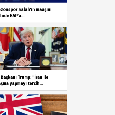
bzonspor Salah'ın maaşını
ladı: KAP'a...
Başkanı Trump: "İran ile
şma yapmayı tercih...