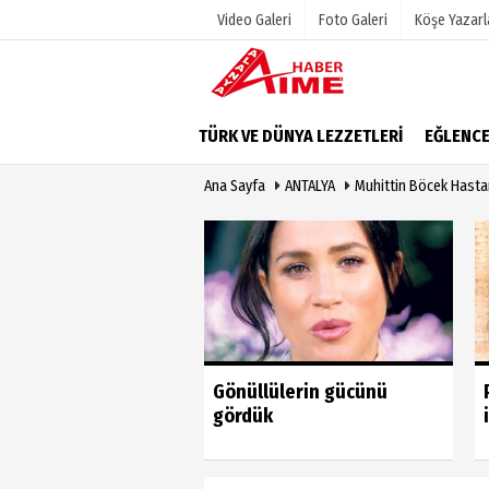
Video Galeri
Foto Galeri
Köşe Yazarl
Üye Paneli
Hava Duru
TÜRK VE DÜNYA LEZZETLERİ
EĞLENC
Haber Arşivi
Gazete Man
Ana Sayfa
ANTALYA
Muhittin Böcek Hastan
Dergi Arşivi
Anketler
Günün Haberleri
Biyografile
u vahim yanlıştan
Gönüllülerin gücünü
 geri dönmeli’
gördük