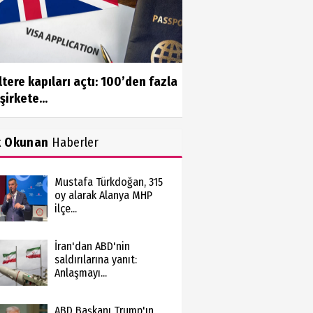
ltere kapıları açtı: 100’den fazla
şirkete...
k Okunan
Haberler
Mustafa Türkdoğan, 315
oy alarak Alanya MHP
ilçe...
İran'dan ABD'nin
saldırılarına yanıt:
Anlaşmayı...
ABD Başkanı Trump'ın