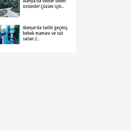
Alanya’da veliler diken
üstünde! Çözüm için...
Alanya'da tarihi geçmiş
bebek maması ve süt
satan 2...