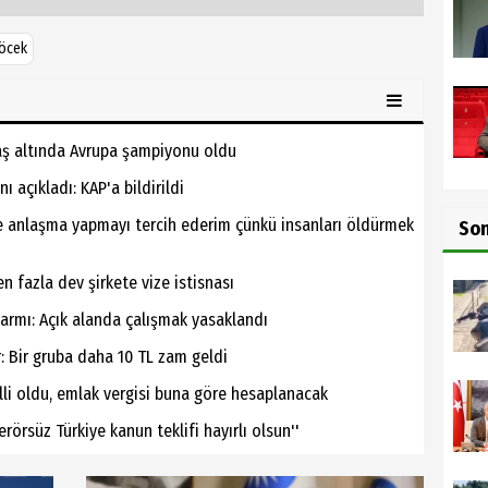
böcek
yaş altında Avrupa şampiyonu oldu
 açıkladı: KAP'a bildirildi
le anlaşma yapmayı tercih ederim çünkü insanları öldürmek
So
den fazla dev şirkete vize istisnası
alarmı: Açık alanda çalışmak yasaklandı
 Bir gruba daha 10 TL zam geldi
lli oldu, emlak vergisi buna göre hesaplanacak
örsüz Türkiye kanun teklifi hayırlı olsun''