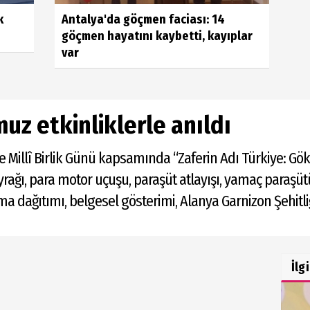
k
Antalya'da göçmen faciası: 14
göçmen hayatını kaybetti, kayıplar
var
z etkinliklerle anıldı
illî Birlik Günü kapsamında “Zaferin Adı Türkiye: Gök
rağı, para motor uçuşu, paraşüt atlayışı, yamaç paraşütü 
a dağıtımı, belgesel gösterimi, Alanya Garnizon Şehitliği
İlg