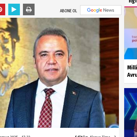
İlg
ABONE OL
Mill
Avru